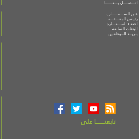
اتـــصــــل بـــنــــــا
عـن الســـفـــــارة
رئيـس البـعـــثـــة
اعضاء الســفـــارة
البعثات السابقة
بـريــد الموظفـين