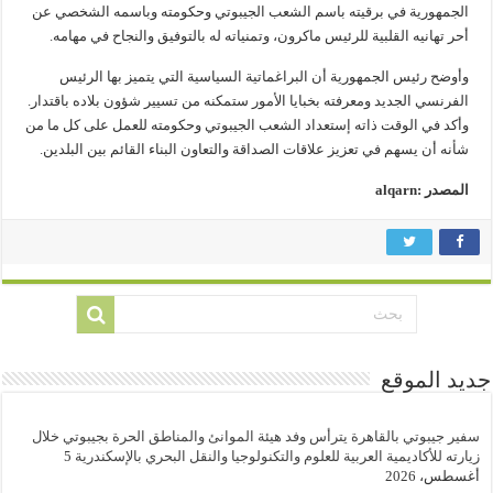
الجمهورية في برقيته باسم الشعب الجيبوتي وحكومته وباسمه الشخصي عن
أحر تهانيه القلبية للرئيس ماكرون، وتمنياته له بالتوفيق والنجاح في مهامه.
وأوضح رئيس الجمهورية أن البراغماتية السياسية التي يتميز بها الرئيس
الفرنسي الجديد ومعرفته بخبايا الأمور ستمكنه من تسيير شؤون بلاده باقتدار.
وأكد في الوقت ذاته إستعداد الشعب الجيبوتي وحكومته للعمل على كل ما من
شأنه أن يسهم في تعزيز علاقات الصداقة والتعاون البناء القائم بين البلدين.
المصدر :alqarn
جديد الموقع
سفير جيبوتي بالقاهرة يترأس وفد هيئة الموانئ والمناطق الحرة بجيبوتي خلال
زيارته للأكاديمية العربية للعلوم والتكنولوجيا والنقل البحري بالإسكندرية
5
أغسطس، 2026