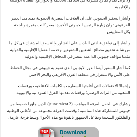
ولا يزال يقدم نماذج مشرفه في التعامل بالحكمة والحوار مع القضايا الوطنية
والإقليمية.
وأشار السفير الجيبوتي على ان العلاقات المصرية الجيبوتية تمتد مند العصر
الفرعوني؛ وان زيارة الرئيس الجيبوتي الأخيرة لمصر كانت مثمرة وناجحة
بكل المقاييس.
و أشار إلى توافق قيادتي البلدين على التشاور والتنسيق المشترك في كل ما
من شانه تحقيق مصالح الشعبين الشقيقين وخدمة القضايا الإقليمية والدولية
مثمنا مواقف جيبوتي الداعمة لمصر في المحافل الإقليمية والدولية
كما أشار السفير أيضا الدور الايجابي الذي تقوم به جيبوتي في مجال الحفاظ
على الأمن والاستقرار في منطقة القرن الأفريقي والبحر الأحمر.
وإجمالا الاحتفالات التي أقامتها السفارة ، بالكلمات الافتتاحية ، ورقصات
الشعبية من التراث الوطني؛ ورقصات تقدمها الفرق السودانية والإثيوبية.
وشارك في الحفل الفرقة المواهب، (jeune talent 2) الذين جاؤوا خصيصا من
جيبوتي للمشاركة هذه المناسبة ؛ وقدمت الفرقة مجموعة من الأغاني الوطنية
والفلكلور الشعبية وتفاعل الجمهور بالقوة مع هذه الأجواء وسط فرحة عارمة .