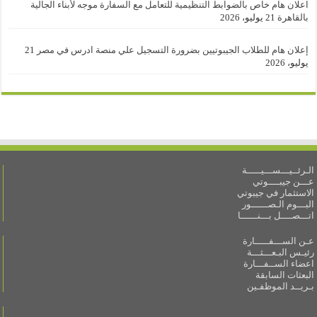
اعلان هام خاص بالضوابط التنظيمية للتعامل مع السفارة موجه لأبناء الجالية
بالقاهرة
21 يوليو، 2026
إعلان هام للطلاب الجيبوتيين بضرورة التسجيل علي منصة ادرس في مصر
21
يوليو، 2026
الـرئــيـــســـيـــــة
عـــن جيبــــوتي
الاستثمار في جيبوتي
البـــوم الـصــــــور
اتـــصــــل بـــنــــــا
عـن الســـفـــــارة
رئيـس البـعـــثـــة
اعضاء الســفـــارة
البعثات السابقة
بـريــد الموظفـين