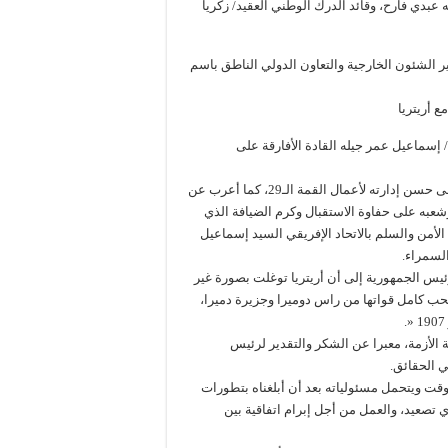
عبدي فارح، وقائد الدرك الوطني العقيد/ زكريا
ير الشئون الخارجية والتعاون الدولي الناطق باسم
 أريتريا
إسماعيل عمر جيله القادة الأفارقة على
وفي مستهل كلمته أشاد بالسيد/ ألفا كوندي رئيس الاتحاد الإفريقي على حسن إدارته لأعمال القمة الـ29، كما أعرب عن
شعبه على حفاوة الاستقبال وكرم الضيافة الذي
من والسلم بالاتحاد الإفريقي السيد إسماعيل
لسمراء.
رئيس الجمهورية إلى أن أريتريا توغلت بصورة غير
ب كامل قواتها من راس دوميرا وجزيرة دميرا،
ة الأزمة، معبرا عن الشكر والتقدير لرئيس
ي الحقائق.
وقت ويتحمل مسئولياته بعد أن أبلغناه بتطورات
 تصعيد، والعمل من أجل إبرام اتفاقية بين