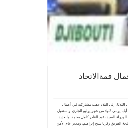
ال قمةالاتحاد
لثلاثاء إلى البلاد عقب مشاركته في أعمال
القمة الـ29 للاتحاد الإفريقي والتي استضافتها العاصمة الإثيوبية أديس أبابا يومي 3 و4 من شهر يوليو الجاري. واستقبل
زراء السيد/ عبد القادر كامل محمد، والعديد
ة الفريق زكريا شيخ إبراهيم، ومدير عام الأمن