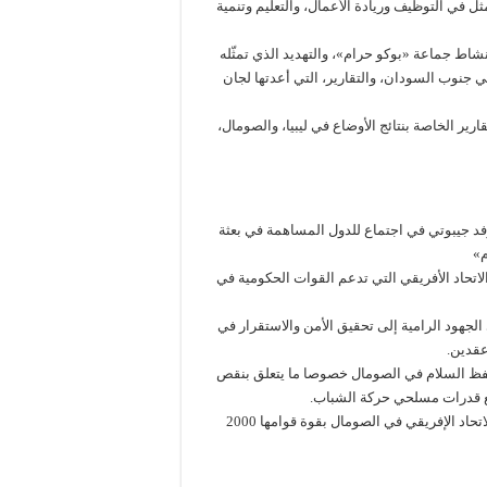
ة طريق» تتضمن 4 ركائز أساسية، تتمثل في التوظيف وريادة الأعمال، والتعليم وتنمية
شاط جماعة «بوكو حرام»، والتهديد الذي تمثّله
 جنوب السودان، والتقارير، التي أعدتها لجان
ير الخاصة بنتائج الأوضاع في ليبيا، والصومال،
دية بأديس أبابا، شارك وفد جيبوتي في اجتماع للدول المساهمة في بعثة
م»
اتحاد الأفريقي التي تدعم القوات الحكومية في
لجهود الرامية إلى تحقيق الأمن والاستقرار في
عقدين.
لحفظ السلام في الصومال خصوصا ما يتعلق بنقص
اجع قدرات مسلحي حركة الشباب.
وتجدر الإشارة إلى جمهورية جيبوتي تساهم منذ العام 2011 في بعثة الاتحاد الإفريقي في الصومال بقوة قوامها 2000