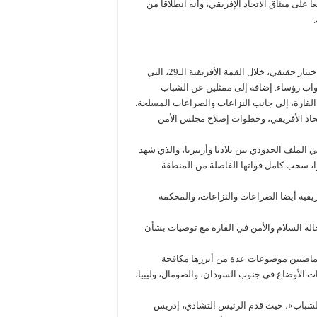
على ميثاق الاتحاد الإفريقي، وأنه انطلاقا من
وخاضت مفوضية الاتحاد الأفريقي الجديدة، برئاسة موسى فكي، أول اختبار حقيقي، خلال القمة الأفريقية الـ29، التي
 مشاركة نحو 29 من الرؤساء والملوك ورؤساء الحكومات، و4 نواب رؤساء. إضافة إلى ممثلين عن الشباب
لقارة، إلى جانب النزاعات والصراعات المسلحة.
لاتحاد الأفريقي، وخطوات إصلاح مجلس الأمن
ي الملف الحدودي بين بلادنا وأريتريا، والذي شهد
ا، سحب كامل قواتها الفاصلة من المنطقة
يقية أيضا الصراعات والنزاعات، والمحكمة
ة السلام والأمن في القارة مع توصيات بشأن
 الماضيين موضوعات عدة من أبرزها مكافحة
ات الأوضاع في جنوب السودان، والصومال، وليبيا،
الشباب»، حيث قدم الرئيس التشادي، إدريس