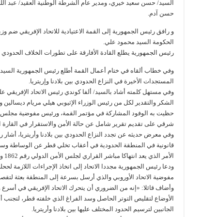
السيد/ حسن سعيد خيري، ومدير عام الشرطة الوطنية العقيد/ عبد الله 
حسن آدم.
و رافق رئيس الجمهورية إلى القمة الاعتيادية للاتحاد الإفريقي ضم وز
الحكومة السيد محمود علي.
رئيس الجمهورية يطلع القادة الأفارقة على تطورات الخلاف الحدودي مع
وفي خطاب ألقاه في ختام أعمال القمة أطلع رئيس الجمهورية السيد/ 
المستجدات الأخيرة في النزاع الحدودي بين بلادنا وإريتريا.
الشكر والتقدير لكل من رئيس الوزراء الإثيوبي هيلي مريام ديسالين و
حظيت به الوفود المشاركة في مؤتمر القمة، ورئيس مفوضية مجلس الأ
شرقي على تقديم تقرير شامل عن حالة الأمن والاستقرار في القارة ا
وفي معرض حديثه عن تجدد النزاع الحدودي بين بلادنا وأريتريا، أشار 
قانونية في المنطقة الحدودية في أعقاب تخلي قطر عن الوساطة وسح
الأمر الذي يعد انتهاكا مباشر القراري لجلس الأمن الدولي رقم 1862 و 1907 «.
ودعا رئيس الجمهورية مجددا الاتحاد إلى اتخاذ الإجراءات اللازمة لححل
مفوضية الاتحاد الأوروبي والذي أرسل بسرعة إلى المنطقة بعثة لتقص
وأضاف قائلا: «إنه من الضروري أن يتحرك الاتحاد الإفريقي في أسرع 
الأوضاع لتقليص التوتر الحاصل وسد الفراغ الذي خلفته قطر، لتجنب أي
الجانبين لترسيم الحدود المختلف عليها بين بلادنا وأريتريا.