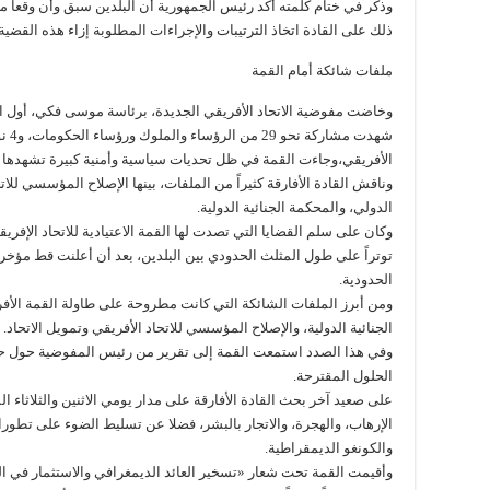
وذكر في ختام كلمته أكد رئيس الجمهورية أن البلدين سبق وأن وقعا معا 
ذلك على القادة اتخاذ الترتيبات والإجراءات المطلوبة إزاء هذه القضية.
ملفات شائكة أمام القمة
شهدت
الأفريقي،وجاءت القمة في ظل تحديات سياسية وأمنية كبيرة تشهدها ا
وناقش القادة الأفارقة كثيراً من الملفات، بينها الإصلاح المؤسسي ل
الدولي، والمحكمة الجنائية الدولية.
وكان على سلم القضايا التي تصدت لها القمة الاعتيادية للاتحاد الإفريق
توتراً على طول المثلث الحدودي بين البلدين، بعد أن أعلنت قط مؤخر
الحدودية.
ومن أبرز الملفات الشائكة التي كانت مطروحة على طاولة القمة الأفر
الجنائية الدولية، والإصلاح المؤسسي للاتحاد الأفريقي وتمويل الاتحاد.
وفي هذا الصدد استمعت القمة إلى تقرير من رئيس المفوضية حول حال
الحلول المقترحة.
على صعيد آخر بحث القادة الأفارقة على مدار يومي الاثنين والثلاثاء
الإرهاب، والهجرة، والاتجار بالبشر، فضلا عن تسليط الضوء على تطور
والكونغو الديمقراطية.
وأقيمت القمة تحت شعار «تسخير العائد الديمغرافي والاستثمار في 