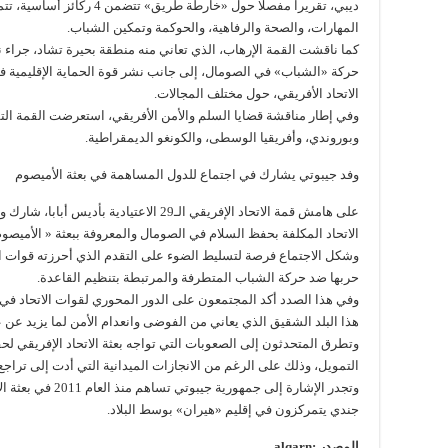
ديبي، تقريراً مفصلًا حول «خارط
المهارات، والصحة والرفاهية، والحوكمة وتمكين الشباب.
كما ناقشت القمة الإرهاب، الذي تعاني منه منطقة بحيرة تشاد، جراء ن
حركة «الشباب» في الصومال، إلى جانب نشر قوة الحماية الإقليمية في
الاتحاد الأفريقي، حول مختلف المجالات.
وفي إطار مناقشة قضايا السلم والأمن الأفريقي، استعرضت القمة التقار
وبوروندي، وأفريقيا الوسطى، والكونغو الديمقراطية.
وفد جيبوتي يشارك في اجتماع للدول المساهمة في بعثة الأميصوم
على هامش قمة الاتحاد الإفريقي الـ29 الاعتيا
الاتحاد المكلفة بحفظ السلام في الصومال والمعروفة ببعثة « الأميصو
وشكل الاجتماع فرصة لتسليط الضوء على التقدم الذي أحرزته قوات ال
حربها ضد حركة الشباب المتطرفة والمرتبطة بتنظيم القاعدة.
وفي هذا الصدد أكد المجتمعون على الدور المحوري لقوات الاتحاد في ا
هذا البلد الشقيق الذي يعاني من الفوضى وانعدام الأمن لما يزيد عن 
وتطرق المتحدثون إلى الصعوبات التي تواجه بعثة الاتحاد الإفريقي 
التمويل، وذلك على الرغم من الانجازات الميدانية التي أدت إلى تر
جندي يتمركزون في إقليم «هيران» بوسط البلاد.
المصدر :alqarn