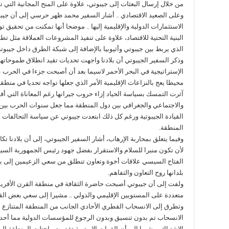
من خلال إرسال البعثات إلى جيبوتي، علاوة على المنح المجانية التي تم
وعلى الصعيد الاقتصادي .. أشار السفير محمد ظهر حرسي إلى أن جي
الاستثمارات الدولية والإقليمية إليها .. موضحا أنها تمكنت من تحقيق ت
البنية التحتية للاقتصاد، علاوة على تنفيذ المشروعات العملاقة مثل 
الذي يربط بين جيبوتي وأثيوبيا بالإضافة إلى شبكة الطرق داخل جيبوتي
وذكر السفير الجيبوتي أن بلادنا واجهت تحديات تقيد انطلاق طموحات
الإستراتيجية في البحر الأحمر لاسيما بعد أن أصبحت جزءا في الحرب
محيطا يعج بالنزاعات الإقليمية الأمر الذي جعلها تواجه تحديا في منطق
آثرت التمسك بسياسة الحياد إزاء حروب جيرانها رغم المعاناة التي أفر
والاجتماعي والجغرافي بين دول المنطقة مما جعل سنوات الحرب بين 
القيادة الجيبوتية ورغم كل ذلك ابتعدت جيبوتي عن سياسة التحالفا
المنطقة.
وفيما يتعلق بمحاربة الإرهاب، أشار السفير الجيبوتي، إلى أن بلادنا 
لأن تكون منبرا للسلام والاستقرار بفضل جهود رئيس الجمهورية السي
الفتاح السيسي علاقات أخوة وتعاون تنطلق من سعي الزعيمين إلى بنا
بلدانها روح التعاون والتفاهم.
ولفت إلى أن جيبوتي أصبحت حاضرة الثقافة في منطقة القرن الأفري
متعددة على المستويين الإقليمي والدولي .. مشيرا إلى سعي بعض القو
وتطرق إلى الانسحاب القطري الأحادي الجانب من المنطقة المتنازع عليها
الانسحاب تم بدون تنسيق وبدون الرجوع للمؤسسات الدولية مما أحدث
الاشتباك، مشيرا إلى أن القوات الإريترية تقدمت واحتلت المنطقة الم