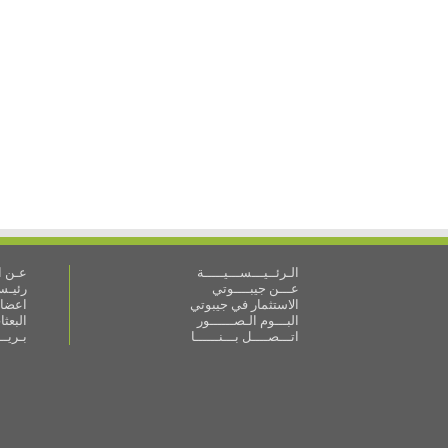
الـرئــيـــســـيـــــة
عـن ال
عـــن جيبــــوتي
رئيـس 
الاستثمار في جيبوتي
اعضاء
البـــوم الـصــــــور
البعث
اتـــصــــل بـــنــــــا
بـريـ