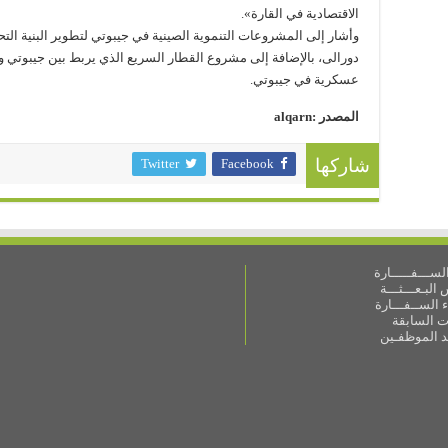
الاقتصادية في القارة».
وأشار إلى المشروعات التنموية الصينية في جيبوتي لتطوير البنية الت
دورالى، بالإضافة إلى مشروع القطار السريع الذي يربط بين جيبوتي وأ
عسكرية في جيبوتي.
المصدر :alqarn
Twitter
Facebook
شاركها
ســـفـــــارة
البـعـــثـــة
 الســفـــارة
ات السابقة
ـد الموظفـين