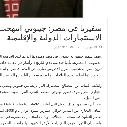
سفيرنا في مصر: جيبوتي انتهج
الاستثمارات الدولية والإقليمية
10 يوليو، 2017
3,053 زيارة
وصف سفير جمهورية جيبوتي في مصر ومندوبها الدائم لدى الجامعة ال
الجيبوتية– المصرية، بأنها «قديمة قدم التاريخ». وأشار في مقابلة خاص
تاريخ مصر مع شعوب القرن الأفريقي ضارب في القدم، فمصر دولة عربية
تتطلع دائما لتطوير هذه العلاقات بما يخدم مصالح البلدين والشعبين ا
وكشف النقاب عن المصالح المشتركة التي تربط بين جيبوتي ومصر، و
التجاري الحر وسوف تطور جيبوتي منطقة التجارة الحرة بحيث تستوعب
باقي الدول».
تفاهم للتعاون في مختلف المجالات، وبدأت استثمارات مصرية في مجا
ولفت إلى الدور الحيوي الذي يلعبه الأزهر الشريف والجامعات الحكومية