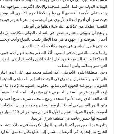
الهيئات الدولية من قبيل الأمم المتحدة والاتحاد الأفريقي لمواجهة تدا
حيث سبق أن أفرج النظام الأرتري عن أربعة منهم. معربا عن ترحيب ج
القضية انطلاقا من علاقاتها التاريخية وثقلها في أفريقيا.
وأوضح أن جيبوتي باعتبارها عضوا في التحالف الدولي لمكافحة الإره
أعمال القرصنة وأن جهودها في هذا الإطار تكللت بالنجاح وأدت لإنحسا
جيبوتي عامل أساسي في جهود مكافحة الإرهاب الدولي.
وفيما يتصل بالتطورات في اليمن .. أكد السفير محمد ظهر دعم جيبوتي
المملكة العربية السعودية من أجل إعادة الأمن والاستقرار في اليمن،
التي تضر بسلامة وأمن المنطقة.
وحول منطقة القرن الأفريقي، أكد السفير محمد ظهر على الدور البار
على الأمن والاستقرار، وتطرق في الوقت ذاته إلى المساعي الحثيثة الت
الصومال، ومواكبة الجهود التي تبذلها الحكومة الصومالية لإعادة بناء
لهذه الجهود عرض السفير الجيبوتي على مؤتمرات المصالحة الصومالية 
المصالحة الذي رعته الأمم المتحدة وتوج بانتخاب شريف شيخ أحمد رئيسا للب
وعن الدور الصيني في أفريقيا، أوضح السفير محمد ظهر أن العلاقات ا
أصبحت بكين الشري
الصينية لها حضور خاصة في منطقة شرق أفريقيا.
وتابع «تعد الصين من أكبر المانحين للدول الأفريقية في مجالات تشييد ا
الخارج يتم إنجازها في أفريقيا»، مشيرا إلى تطلع بكين لتعميق التعاو