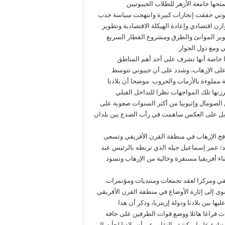
نحها جامعة الأزهر للطلاب الجيبوتيين.
بوتي حققت إنجازات كبيرة وانتهجت سياسة جذب
وازن اقتصادي وإعادة الهيكلة الاقتصادية وتطوير
تطوير الموانئ والطرق ومشروع القطار السريع
 ومع دول الجوار.
ها خاصة أنها تشرف على أحد أهم المناطق
 على الإرهاب، وشدد على أن جيبوتي تتوسط
ة مملوءة بالأزمات والحروب. موضحا أن بلادنا
زتها تلك المواجهات نظرا للتداخل القبلي
الصومال وإثيوبيا من أكثر السنوات صعوبة على
ت بل على العكس ساهمت في رأب الصدع بين بلدان
تكافح الإرهاب في منطقة القرن الأفريقي وتسعى
د/ عمر إسماعيل جيله الذي تربطه بالرئيس عبد
ء أفريقيا مستقرة وخالية من الإرهاب وتسود
قي ومركزا لعقد تجمعات ومنتديات ومؤتمرات
ى إلى إثارة الأوضاع في منطقة القرن الأفريقي.
 بين بلادنا ودولة إريتريا، وذكر أن هذا
 فراغا هائلا ووضع قوات الطرفين على حافة
تنازع عليها، وكشف النقاب عن أن بلادنا لجأت إلى