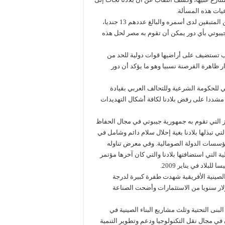
عيات هذه المسألة.
وشدد على الأهمية القصوى التي توليها بلادنا لتحرير الأسرى الجيبوتيين المتبقين لدى أسمره والبالغ عددهم 13 جنديا،
يبوتي بأي دور يمكن أن تقوم به مصر لحل هذه
اب تستضيف على أراضيها قوات دولية للحد من
ر ظاهرة القرصنة نسبيا وهو ما يؤكد أن دور
 للحكومة الشرعية وللتحالف العربي بقيادة
 مشددا على رفض بلادنا لكافة أشكال التهديدات
ز التي تقوم به جمهورية جيبوتي في مجال الحفاظ
ي تبذلها بلادنا بغية إحلال سلام دائم وشامل في
 مؤسسات الدولة الصومالية. وفي معرض تناوله
التي استضافتها بلادنا والتي كان آخرها مؤتمر
لاد في يناير 2009.
لصينية الأفريقية شهدت طفرة كبيرة لدرجة
ك التجاري الأول للقارة برصيد حوالي 220 مليار دولار سنويا من الاستثمارات وأضحت الصناعة
لبنى التحتية وثلث مشاريع البناء الصينية في
ن في مجال نقل التكنولوجيا ودعم وتطوير التنمية