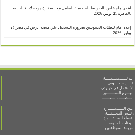
اعلان هام خاص بالضوابط التنظيمية للتعامل مع السفارة موجه لأبناء الجالية
بالقاهرة
21 يوليو، 2026
إعلان هام للطلاب الجيبوتيين بضرورة التسجيل علي منصة ادرس في مصر
21
يوليو، 2026
الـرئــيـــســـيـــــة
عـــن جيبــــوتي
الاستثمار في جيبوتي
البـــوم الـصــــــور
اتـــصــــل بـــنــــــا
عـن الســـفـــــارة
رئيـس البـعـــثـــة
اعضاء الســفـــارة
البعثات السابقة
بـريــد الموظفـين