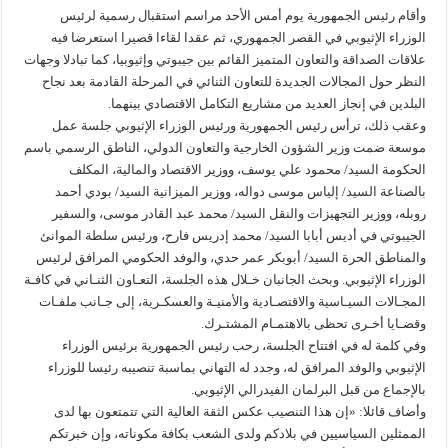
وأقام رئيس الجمهورية يوم أمس الأحد مراسم استقبال رسمية لرئيس
الوزراء الإثيوبي في القصر الجمهوري، ثم عقدا لقاءا قصيرا استعرضا فيه
علاقات الصداقة والتعاون المتميز القائم بين جيبوتي وإثيوبيا، كما تبادلا وجهات
النظر حول المجالات الجديدة للتعاون الثنائي في المرحلة القادمة بعد نجاح
البلدين في إنجاز العديد من مشاريع التكامل الاقتصادي بينهما.
وعقب ذلك، ترأس رئيس الجمهورية ورئيس الوزراء الإثيوبي جلسة عمل
موسعة ضمت وزير الشؤون الخارجية والتعاون الدولي، الناطق الرسمي باسم
الحكومة السيد/ محمود علي يوسف، ووزير الاقتصاد والمالية، المكلف
بالصناعة السيد/ إلياس موسى دواله، ووزير الميزانية السيد/ بودي أحمد
روبله، ووزير التجهيزات والنقل السيد/ محمد عبد القادر موسى، والسفير
الجيبوتي في أديس أبابا السيد/ محمد إدريس فارح، ورئيس سلطة الموانئ
والمناطق الحرة السيد/ أبوبكر عمر حدي، والوفد الحكومي المرافق لرئيس
الوزراء الإثيوبي. وبحث الجانبان خـلال هذه الجلسة، التعـاون الثنـاني في كافـة
المجـالات السيـاسية والاقتصـادية والأمنيـة والعسكـرية، إلى جـانب ملفـات
وقضـايا أخـرى تحظى بالاهتمـام المشتـرك.
وفي كلمة له في افتتاح الجلسة، رحب رئيس الجمهورية برئيس الوزراء
الإثيوبي والوفد المرافق له، وجدد له التهاني بماسبة تنصيبه رئيسا للوزراء
بالإجماع من قبل البرلمان الفيدرالي الإثيوبي.
وأضاف قائلا: «إن هذا التنصيب عكس الثقة العالية التي تتمتعون بها لدى
الممثلين السياسيين في بلادكم ولدى الشعب بكافة مكوناته، وإن خبرتكم