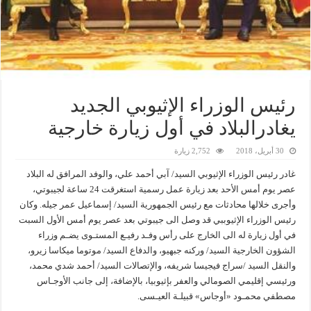
رئيس الوزراء الإثيوبي الجديد
يغادرالبلاد في أول زيارة خارجية
30 أبريل، 2018
2,752 زيارة
غادر رئيس الوزراء الإثيوبي السيد/ آبي أحمد علي، والوفد المرافق له البلاد
عصر يوم أمس الأحد بعد زيارة عمل رسمية استغرقت 24 ساعة لجيبوتي،
وأجرى خلالها محادثات مع رئيس الجمهورية السيد/ إسماعيل عمر جيله. وكان
رئيس الوزراء الإثيوببي قد وصل الى جيبوتي بعد عصر يوم أمس الأول السبت
في أول زيارة له الى الخارج على رأس وفـد رفيـع المستـوى يضـم وزراء
الشؤون الخارجية السيد/ وركنه جبهيو، والدفاع السيد/ موتوما ميكاسا زيرو،
والنقل السيد /سراج فيجيسا شريفه، والإتصالات السيد/ أحمد شدي محمد،
ورئيسي إقليمي الصومالي والعفر بإثيوبيا، بالإضافة، إلى جانب الأوجـاس
مصطفي محمـود «أوجاس» قبيلـة العيـسى.