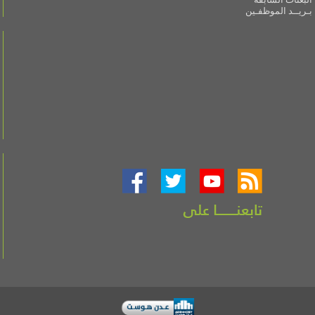
بـريــد الموظفـين