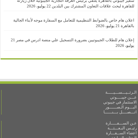
سفير جيبوتي بالقاهرة يلتقي برئيس الغرفة التجارية الجيبوتية خلال زيارته
للقاهرة لبحث علاقات التعاون المشترك بين البلدين
22 يوليو، 2026
اعلان هام خاص بالضوابط التنظيمية للتعامل مع السفارة موجه لأبناء الجالية
بالقاهرة
21 يوليو، 2026
إعلان هام للطلاب الجيبوتيين بضرورة التسجيل علي منصة ادرس في مصر
21
يوليو، 2026
الـرئــيـــســـيـــــة
عـــن جيبــــوتي
الاستثمار في جيبوتي
البـــوم الـصــــــور
اتـــصــــل بـــنــــــا
عـن الســـفـــــارة
رئيـس البـعـــثـــة
اعضاء الســفـــارة
البعثات السابقة