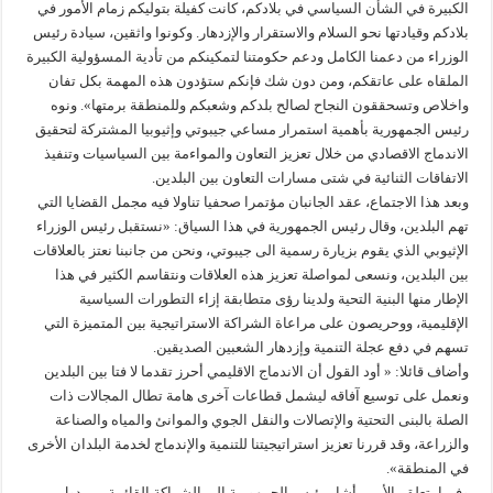
الكبيرة في الشأن السياسي في بلادكم، كانت كفيلة بتوليكم زمام الأمور في
بلادكم وقيادتها نحو السلام والاستقرار والإزدهار. وكونوا واثقين، سيادة رئيس
الوزراء من دعمنا الكامل ودعم حكومتنا لتمكينكم من تأدية المسؤولية الكبيرة
الملقاه على عاتقكم، ومن دون شك فإنكم ستؤدون هذه المهمة بكل تفان
واخلاص وتسحققون النجاح لصالح بلدكم وشعبكم وللمنطقة برمتها». ونوه
رئيس الجمهورية بأهمية استمرار مساعي جيبوتي وإثيوبيا المشتركة لتحقيق
الاندماج الاقصادي من خلال تعزيز التعاون والمواءمة بين السياسيات وتنفيذ
الاتفاقات الثنائية في شتى مسارات التعاون بين البلدين.
وبعد هذا الاجتماع، عقد الجانبان مؤتمرا صحفيا تناولا فيه مجمل القضايا التي
تهم البلدين، وقال رئيس الجمهورية في هذا السياق: «نستقبل رئيس الوزراء
الإثيوبي الذي يقوم بزيارة رسمية الى جيبوتي، ونحن من جانبنا نعتز بالعلاقات
بين البلدين، ونسعى لمواصلة تعزيز هذه العلاقات ونتقاسم الكثير في هذا
الإطار منها البنية التحية ولدينا رؤى متطابقة إزاء التطورات السياسية
الإقليمية، ووحريصون على مراعاة الشراكة الاستراتيجية بين المتميزة التي
تسهم في دفع عجلة التنمية وإزدهار الشعبين الصديقين.
وأضاف قائلا: « أود القول أن الاندماج الاقليمي أحرز تقدما لا فتا بين البلدين
ونعمل على توسيع آفاقه ليشمل قطاعات آخرى هامة تطال المجالات ذات
الصلة بالبنى التحتية والإتصالات والنقل الجوي والموانئ والمياه والصناعة
والزراعة، وقد قررنا تعزيز استراتيجيتنا للتنمية والإندماج لخدمة البلدان الأخرى
في المنطقة».
وفيما يتعلق بالأمن، أشار رئيس الجمهورية الى الشراكة القائمة بين دول