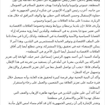
المنطقة، جيبوتي وإثيوبيا وكينيا وأوغندا بهدف تحقيق السلام في الصومال.
من جانبه، أعرب رئيس الوزراء الإثيوبي عن شكره لرئيس الجمهورية على
حفاوة الإستقبال وحسن الضيافة التي حظي بها والوفد المرافق له خلال هذه
الزيارة، مشددا على متانة العلاقات بين إثيوبيا وجيبوتي.
وأردف قائلا:«إن بلدينا يرتبطان بروابط وثيقة وخصوصا العلاقات الاقتصادية
التي تعتبر نموذجا يحتذى به في المنطقة، وللبلدين أيضا رؤية مشتركة إزاء
القضايا السياسية والأمنية والإقتصادية في المنطقة، ولذلك ركزنا في محادثاتنا
على الملف الاقتصادي وتوفير الحماية للمستثمرين في البلدين، وهذا أمر لا
يمكن الإستغناء عنه في تحقيق رؤانا المشتركة، ونحن نتطلع أيضا إلى آفاق
العلاقات الاقتصادية لتشمل أيضا الدول الأخرى في المنطقة».
وأشاد السيد/ أبي أحمد بجهود الرئيس/ إسماعيل عمر جيله، الهادفة إلى تعزيز
الشراكة بين البلدين، معربا عن أمله في أن يستفيد من تجربته في هذا الإطار،
وأضاف قائلا: «يجب أن نواصل العمل معا من أجل تعزيز الاستقرار والإزدهار
وتسهيل حركة التنقل».
وأكد أن البنية التحتية توفر فرصة كبيرة لتحقيق هذه الغاية، وأنه سيعمل خلال
فترة حكمه على تعزيز العلاقة بين الشعبين، والعمل على رخاء واستقرار
المنطقة.
كما أكد آبي على تعاون البلدين في مواجهة ظاهرة الإرهاب والعنف التي
تشكل تهديدا للأمن والاستقرار في منطقتنا.
وتجدر الإشارة إلى أن رئيس الجمهورية كان قد أقام مساء امس الاول مأدبة