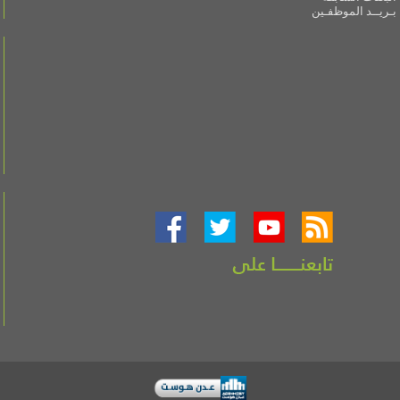
بـريــد الموظفـين