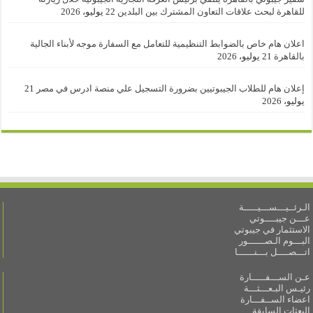
للقاهرة لبحث علاقات التعاون المشترك بين البلدين
22 يوليو، 2026
اعلان هام خاص بالضوابط التنظيمية للتعامل مع السفارة موجه لأبناء الجالية
بالقاهرة
21 يوليو، 2026
إعلان هام للطلاب الجيبوتيين بضرورة التسجيل علي منصة ادرس في مصر
21
يوليو، 2026
الـرئــيـــســـيـــــة
عـــن جيبــــوتي
الاستثمار في جيبوتي
البـــوم الـصــــــور
اتـــصــــل بـــنــــــا
عـن الســـفـــــارة
رئيـس البـعـــثـــة
اعضاء الســفـــارة
البعثات السابقة