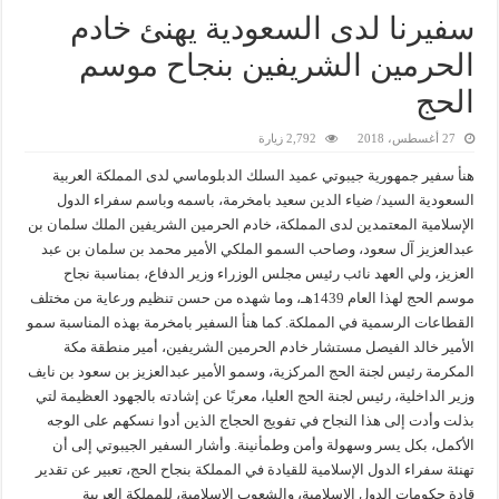
سفيرنا لدى السعودية يهنئ خادم
الحرمين الشريفين بنجاح موسم
الحج
27 أغسطس، 2018
2,792 زيارة
هنأ سفير جمهورية جيبوتي عميد السلك الدبلوماسي لدى المملكة العربية
السعودية السيد/ ضياء الدين سعيد بامخرمة، باسمه وباسم سفراء الدول
الإسلامية المعتمدين لدى المملكة، خادم الحرمين الشريفين الملك سلمان بن
عبدالعزيز آل سعود، وصاحب السمو الملكي الأمير محمد بن سلمان بن عبد
العزيز، ولي العهد نائب رئيس مجلس الوزراء وزير الدفاع، بمناسبة نجاح
موسم الحج لهذا العام 1439هـ، وما شهده من حسن تنظيم ورعاية من مختلف
القطاعات الرسمية في المملكة. كما هنأ السفير بامخرمة بهذه المناسبة سمو
الأمير خالد الفيصل مستشار خادم الحرمين الشريفين، أمير منطقة مكة
المكرمة رئيس لجنة الحج المركزية، وسمو الأمير عبدالعزيز بن سعود بن نايف
وزير الداخلية، رئيس لجنة الحج العليا، معربًا عن إشادته بالجهود العظيمة لتي
بذلت وأدت إلى هذا النجاح في تفويج الحجاج الذين أدوا نسكهم على الوجه
الأكمل، بكل يسر وسهولة وأمن وطمأنينة. وأشار السفير الجيبوتي إلى أن
تهنئة سفراء الدول الإسلامية للقيادة في المملكة بنجاح الحج، تعبير عن تقدير
قادة حكومات الدول الإسلامية، والشعوب الإسلامية، للمملكة العربية