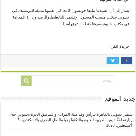
يشار إلى أن السيدة/ مليفا جونسون كانت قبل تعيينها ممثلة لليونسيف في
جيبوتي شغلت منصب المسئول الإقليمي للتخطيط والرصد وإدارة المعرفة
في مكتب «اليونيسف»لمنطقة شرق آسيا.
جريدة القرن
جديد الموقع
سفير جيبوتي بالقاهرة يترأس وفد هيئة الموانئ والمناطق الحرة بجيبوتي خلال
زيارته للأكاديمية العربية للعلوم والتكنولوجيا والنقل البحري بالإسكندرية
5
أغسطس، 2026