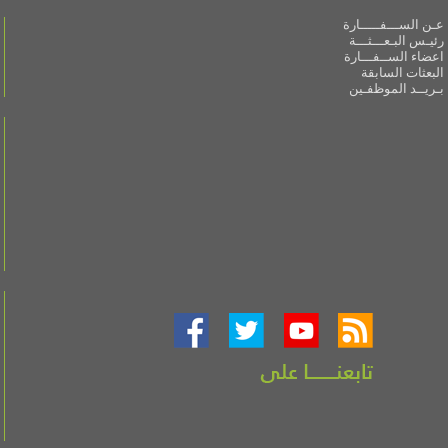
عـن الســـفـــــارة
رئيـس البـعـــثـــة
اعضاء الســفـــارة
البعثات السابقة
بـريــد الموظفـين