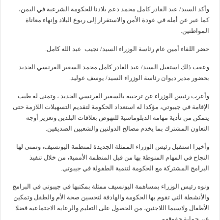
وأكد السيد/ عبد القادر كامل محمد دعم بلادنا للحكومة الشرعية في اليمن،
كما عبر عن أمله في عودة الأمن والاستقرار إلى ربوع البلاد وإنهاء معاناة
المواطنين.
حضر اللقاء أمين عام رئاسة الوزراء السيد/ نجيب عبد الله كامل.
وعقب ذلك استقبل السيد/ عبد القادر كامل محمد السفير الفرنسي الجديد
بحضور مدير ديوان رئاسة الوزراء السيد/ يوسف عوليد.
وأعرب رئيس الوزراء عن ترحيبه بالسفير الفرنسي الجديد ، وتمنى له طيب
الإقامة في جيبوتي، مؤكدا له استعداد الحكومة لتقديم التسهيلات اللازمة حتى
يتمكن من تأدية مهامه الدبلوماسية للنهوض بعلاقات البلدين وتعزيز أوجه
التعاون المشترك بما يخدم مصالح الدولتين والشعبين الصديقين.
وأخيرا استقبل رئيس الوزراء الممثلة الجديدة لمنظمة اليونسيف، وتمنى لها
النجاح في المهام المنوطة بها من قبل المنظمة الأممية، من خلال تنفيذ
البرامج المشتركة مع الحكومة لتنمية الطفولة في جيبوتي.
ونوه رئيس الوزراء بمساهمة اليونسيف ممثلة بمكتبها في جيبوتي في البرامج
والأنشطة التي تقوم بها الحكومة والهادفة لتحسين صحة الأم والطفل وتمكين
الأطفال ولاسيما اللاجئين، من الحصول على التعليم والرعاية الاجتماعية فضلا
عن حماية حقوقهم.