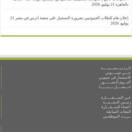
بالقاهرة
21 يوليو، 2026
إعلان هام للطلاب الجيبوتيين بضرورة التسجيل علي منصة ادرس في مصر
21
يوليو، 2026
الـرئــيـــســـيـــــة
عـــن جيبــــوتي
الاستثمار في جيبوتي
البـــوم الـصــــــور
اتـــصــــل بـــنــــــا
عـن الســـفـــــارة
رئيـس البـعـــثـــة
اعضاء الســفـــارة
البعثات السابقة
بـريــد الموظفـين