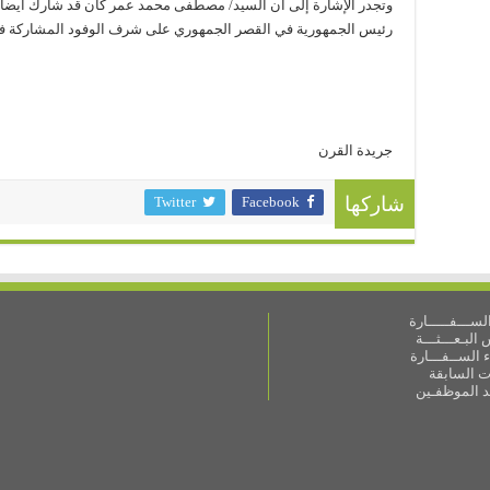
وتجدر الإشارة إلى أن السيد/ مصطفى محمد عمر كان قد شارك أيضا مس
رئيس الجمهورية في القصر الجمهوري على شرف الوفود المشاركة في 
جريدة القرن
Twitter
Facebook
شاركها
ســـفـــــارة
البـعـــثـــة
 الســفـــارة
ات السابقة
ـد الموظفـين