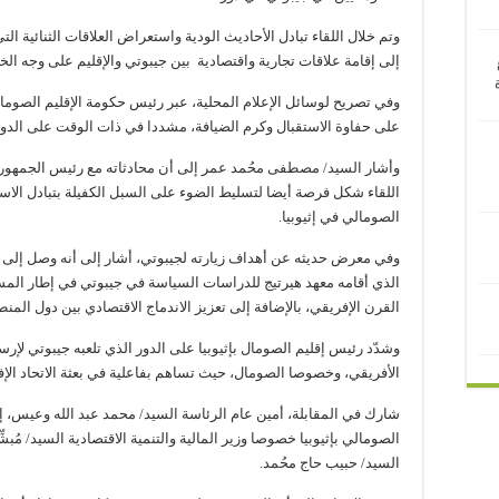
وتم خلال اللقاء تبادل الأحاديث الودية واستعراض العلاقات الثنائية ال
إلى إقامة علاقات تجارية واقتصادية بين جيبوتي والإقليم على وجه ا
وفي تصريح لوسائل الإعلام المحلية، عبر رئيس حكومة الإقليم الصومال
على حفاوة الاستقبال وكرم الضيافة، مشددا في ذات الوقت على الدور
وأشار السيد/ مصطفى محُمد عمر إلى أن محادثاته مع رئيس الجمهورية
اللقاء شكل فرصة أيضا لتسليط الضوء على السبل الكفيلة بتبادل الاست
الصومالي في إثيوبيا.
وفي معرض حديثه عن أهداف زيارته لجيبوتي، أشار إلى أنه وصل إلى ا
الذي أقامه معهد هيرتيج للدراسات السياسة في جيبوتي في إطار المس
القرن الإفريقي، بالإضافة إلى تعزيز الاندماج الاقتصادي بين دول المنط
وشدّد رئيس إقليم الصومال بإثيوبيا على الدور الذي تلعبه جيبوتي لإر
الأفريقي، وخصوصا الصومال، حيث تساهم بفاعلية في بعثة الاتحاد ال
شارك في المقابلة، أمين عام الرئاسة السيد/ محمد عبد الله وعيس، إ
الصومالي بإثيوبيا خصوصا وزير المالية والتنمية الاقتصادية السيد/ مُبشِّر
السيد/ حبيب حاج محُمد.