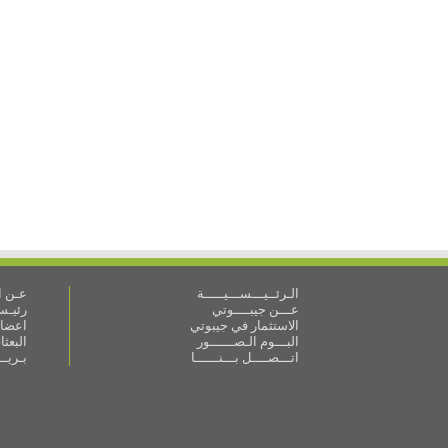
الـرئــيـــســـيـــــة
عـن ال
عـــن جيبــــوتي
رئيـس 
الاستثمار في جيبوتي
اعضاء
البـــوم الـصــــــور
البعث
اتـــصــــل بـــنــــــا
بـريـ