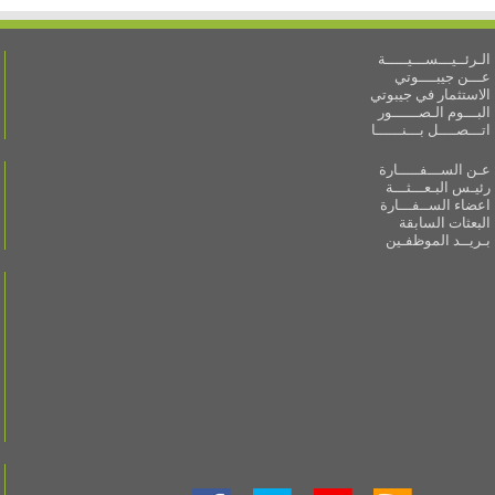
الـرئــيـــســـيـــــة
عـــن جيبــــوتي
الاستثمار في جيبوتي
البـــوم الـصــــــور
اتـــصــــل بـــنــــــا
عـن الســـفـــــارة
رئيـس البـعـــثـــة
اعضاء الســفـــارة
البعثات السابقة
بـريــد الموظفـين