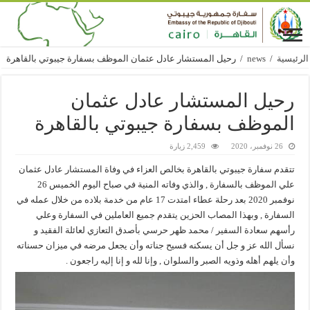
الرئيسية
/
news
/
رحيل المستشار عادل عثمان الموظف بسفارة جيبوتي بالقاهرة
رحيل المستشار عادل عثمان
الموظف بسفارة جيبوتي بالقاهرة
26 نوفمبر، 2020
2,459 زيارة
تتقدم سفارة جيبوتي بالقاهرة بخالص العزاء في وفاة المستشار عادل عثمان
علي الموظف بالسفارة , والذي وفاته المنية في صباح اليوم الخميس 26
نوفمبر 2020 بعد رحلة عطاء امتدت 17 عام من خدمة بلاده من خلال عمله في
السفارة , وبهذا المصاب الحزين يتقدم جميع العاملين في السفارة وعلي
رأسهم سعادة السفير / محمد ظهر حرسي بأصدق التعازي لعائلة الفقيد و
نسأل الله عز و جل أن يسكنه فسيح جناته وأن يجعل مرضه في ميزان حسناته
وأن يلهم أهله وذويه الصبر والسلوان , وإنا لله و إنا إليه راجعون .