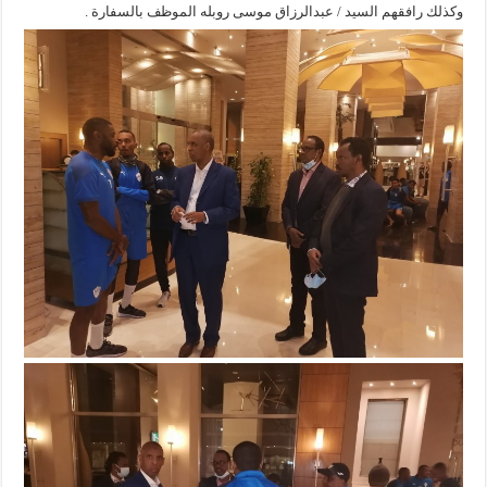
وكذلك رافقهم السيد / عبدالرزاق موسى روبله الموظف بالسفارة .