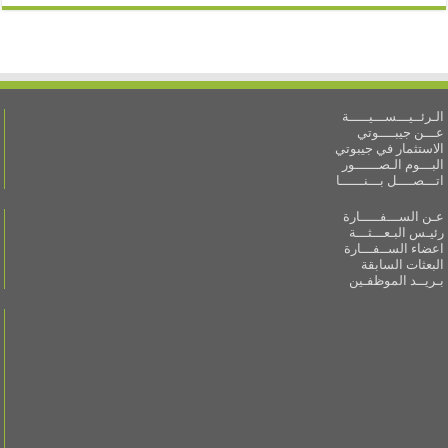
الـرئــيـــســـيـــــة
عـــن جيبــــوتي
الاستثمار في جيبوتي
البـــوم الـصــــــور
اتـــصــــل بـــنــــــا
عـن الســـفـــــارة
رئيـس البـعـــثـــة
اعضاء الســفـــارة
البعثات السابقة
بـريــد الموظفـين