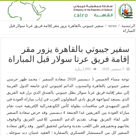
الرئيسية
/
news
/
سفير جيبوتي بالقاهرة يزور مقر إقامة فريق عرتا سولار قبل
المباراة
سفير جيبوتي بالقاهرة يزور مقر
إقامة فريق عرتا سولار قبل المباراة
3 ديسمبر، 2020
2,093 زيارة
توجه مساء الخميس 3 ديسمبر 2020 سعادة السفير / محمد ظهر حرسي
سفير جيبوتي بالقاهرة والمندوب الدائم لجيبوتي لدي جامعة الدول العربية
إلي مقر إقامة فريق عرتا سولار بطل جيبوتي بالفندق الذي نزل فيه الفريق
الذي يستعد لمواجهة فريق نادي المقاولون العرب في إياب مباراة العودة في
الدور التمهيدي في منافسات بطولة كأس الكونفدرالية الإفريقية حيث تقام
مباراة العودة بين الفريقين غدا الجمعة 4 ديسمبر. وقد حرص سعادة السفير
علي لقاء الفريق بهدف تقديم الدعم النفسي للاعبي الفريق والوقوف
بجانبهم وتحفيزهم علي اللعب بجدية وحماس لتحقيق الفوز . وقد رافق سعادة
السفير كل من المستشار العسكري بالسفارة / العقيد عثمان دبد سوجله ,