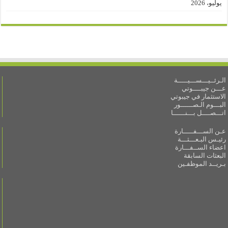
يوليو، 2026
الـرئــيـــســـيـــــة
عـــن جيبــــوتي
الاستثمار في جيبوتي
البـــوم الـصــــــور
اتـــصــــل بـــنــــــا
عـن الســـفـــــارة
رئيـس البـعـــثـــة
اعضاء الســفـــارة
البعثات السابقة
بـريــد الموظفـين