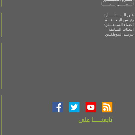
اتـــصــــل بـــنــــــا
عـن الســـفـــــارة
رئيـس البـعـــثـــة
اعضاء الســفـــارة
البعثات السابقة
بـريــد الموظفـين