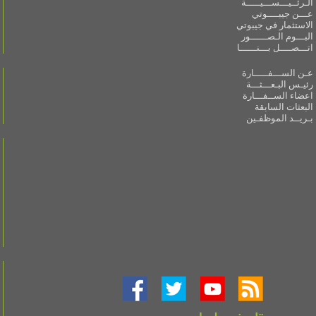
الـرئــيـــســـيـــــة
عـــن جيبــــوتي
الاستثمار في جيبوتي
البـــوم الـصــــــور
اتـــصــــل بـــنــــــا
عـن الســـفـــــارة
رئيـس البـعـــثـــة
اعضاء الســفـــارة
البعثات السابقة
بـريــد الموظفـين