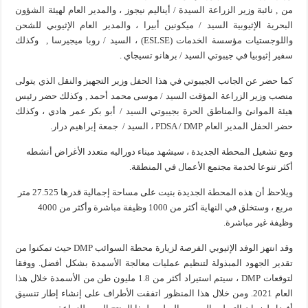
من , نائبة وزير الزراعة السيدة / أيناليم نيجوز ، والمدير العام لهيئة الشؤون
البحرية الإثيوبية السيد / ميكونين أبيرا ، والمدير العام الإثيوبي للشحن
واللوجستيات مؤسسة الخدمات (ESLSE) ، السيد / روبا ميجيرسا , وكذلك
سفير إثيوبيا في جيبوتي السيد / برهانو تسيجاي .
كما حضر عن الجانب الجيبوتي في هذا الحفل وزير التجهيز والنقل الذي يتولى
منصب وزير الزراعة المؤقت السيد / موسى محمد أحمد , وكذلك حضر رئيس
هيئة الموانئ والمناطق الحرة بجيبوتي السيد / أبو بكر عمر هادي ، وكذلك
حضر الحفل المدير العام PDSA / DMP ، السيد / جمعة إبراهيم درار.
ومع تشغيل المحطة الجديدة ، سيشهد ميناء دوراليه متعدد الأغراض أنشطه
أكثر تنوعا لخدمة مجتمع الأعمال في المنطقة.
ويلاحظ أن هذه المحطة الجديدة بنيت على مساحة إجمالية قدرها 27.525 متر
مربع ، وستخلق في النهاية أكثر من 1000 وظيفة مباشرة وأكثر من 4000
وظيفة غير مباشرة.
وقد انتهز الوفد الإثيوبي الفرصة لزيارة محطة السوائب DMP حيث تمكنوا من
تقدير الجهود المبذولة لتنظيم عمليات معالجة الأسمدة بشكل أفضل. ووفقا
لتوقعات DMP ، سيتم استيراد أكثر من 1.8 مليون طن من الأسمدة خلال هذا
العام 2021. ومن خلال هذا المنظور اتفقت الأطراف على إنشاء إطار تنسيق