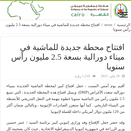
الرئيسية
/
news
/
افتتاح محطة جديدة للماشية في ميناء دورالية بسعة 2.5 مليون
رأس سنويا
افتتاح محطة جديدة للماشية في
ميناء دورالية بسعة 2.5 مليون رأس
سنويا
18 يناير، 2021
1,510 زيارة
أقيم يوم أمس السبت ، حفل افتتاح كبير لمحطة الماشية الجديدة بميناء
دوراليه متعدد الأغراض (DMP). ويمثل افتتاح هذه المحطة الجديدة ، التي تسع
2.5 مليون رأس من الماشية سنويا خطوة مهمة في النقل التدريجي للأنشطة
من الميناء التاريخي . كما أنها ستعزز الصادرات الإثيوبية ، وبالتالي ضمان أكثر
من 120 مليون دولار أمريكي داخلة للعملة لإثيوبيا.
وقد حضر حفل الإفتتاح وفد وزاري إثيوبي كبير برئاسة السيد / عمر حسين
وزير الزراعة في جمهورية إثيوبيا الديمقراطية الاتحادية , حيث كان بصحبته كل