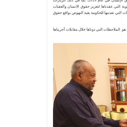
محاور رئيسية أبرزها الأنشطة التي قامت بها اللجنة الوطنية لحقوق الإنسان في عام 2019، بما في ذلك الزيارات
وية التي عقدناها لتعزيز حقوق الانسان والعقبات
يات التي نقدمها للحكومة بغية النهوض بواقع حقوق
هو الملاحظات التي دوناها خلال مقابلات أجريناها