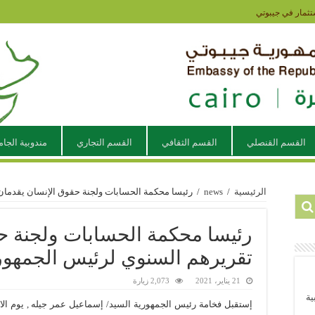
تثمار في جيبوتي
القسم القنصلي
القسم الثقافي
القسم التجاري
مندوبية الجام
الرئيسية
/
news
/
رئيسا محكمة الحسابات ولجنة حقوق الإنسان يقدمان
رئيسا محكمة الحسابات ولجنة ح
تقريرهم السنوي لرئيس الجمهور
21 يناير، 2021
2,073 زيارة
ية
إستقبل فخامة رئيس الجمهورية السيد/ إسماعيل عمر جيله , يوم ال