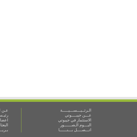
الـرئــيـــســـيـــــة
عـن ال
عـــن جيبــــوتي
رئيـس 
الاستثمار في جيبوتي
اعضاء
البـــوم الـصــــــور
البعث
اتـــصــــل بـــنــــــا
بـريـ