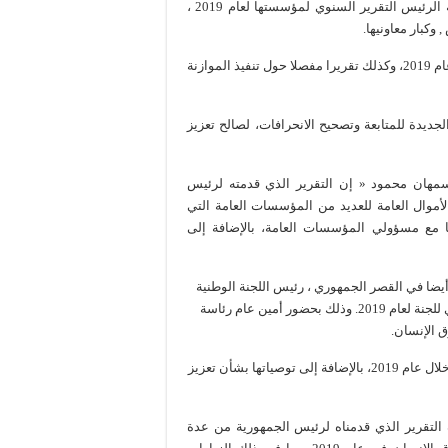
الحسابات السيدة/ إسمهان محمود إبراهيم , حيث تسلم منها فخامة الرئيس التقرير السنوي لمؤسستها لعام 2019 ،
وكبار معاونيها.
وتضمن هذا التقرير الأنشطة التي قامت بها محكمة الحسابات خلال عام 2019، وكذلك تقريرا مفصلا حول تنفيذ الموازنة
جديدة للمتابعة وتصحيح الانحرافات، لصالح تعزيز
إسمهان محمود « إن التقرير الذي قدمته لرئيس
موال العامة للعديد من المؤسسات العامة التي
ها مع مسؤولي المؤسسات العامة، بالإضافة إلى
يضا في القصر الجمهوري ، رئيس اللجنة الوطنية
لحقوق الإنسان السيد/ سليمان عمر عدن، وتسلم منه التقرير السنوي للجنة لعام 2019. وذلك بحضور أمين عام رئاسة
ق الإنسان.
ويضم هذا التقرير بشكل رئيسي استعراضا شاملا لأنشطة المؤسسة خلال عام 2019، بالإضافة إلى توصياتها بشأن تعزيز
 التقرير الذي قدمناه لرئيس الجمهورية من عدة