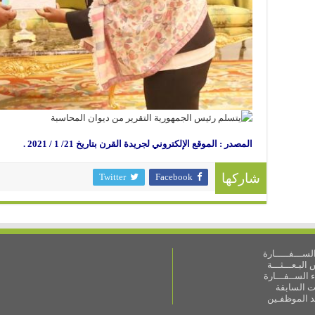
المصدر : الموقع الإلكتروني لجريدة القرن بتاريخ 21/ 1 / 2021 .
Twitter
Facebook
شاركها
ســـفـــــارة
البـعـــثـــة
 الســفـــارة
ات السابقة
ـد الموظفـين