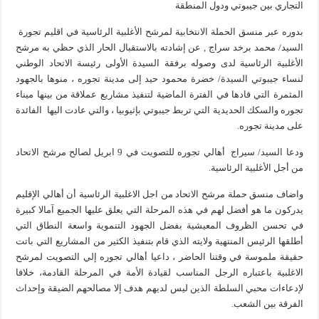
التجاري بين جيبوتي ودول المنطقة
بدوره عبر منسق الحملة الانتخابية لمرشح الأغلبية الرئاسية في اقليم تجورة
السيد/ محمد برخد سراج , عن إشادته بالاستقبال الحار الذي حظي به مرشح
الأغلبية الرئاسية لدى وصوله برفقة السيدة الأولى رئيسة الاتحاد الوطني
لنساء جيبوتي السيدة/ خضرة محمود حيد إلى مدينة تجوره ، منوها بالجهود
المثمرة التي قادها في الفترة الماضية لتنفيذ مشاريع عملاقة من بينها ميناء
تجوره والسكك الحديدية التي تربط جيبوتي بإثيوبيا ، والتي عادت اليها الفائدة
على مدينة تجوره.
ودعا السيد/ سيراج أهالي تجوره للتصويت في 9 ابريل لصالح مرشح الاتحاد
من أجل الأغلبية الرئاسية.
واضاف منسق حملة مرشح الاتحاد من اجل الاغلبية الرئاسية أن أهالي الإقليم
يدركون ما هو أفضل لهم في هذه المرحلة التي يعلق عليها الجميع آمالا كبيرة
في تحسن الظروف المعيشية بفضل الجهود التنموية واسعة النطاق التي
أطلقها الرئيس المنتهية ولايته الذي قام بتنفيذ الكثير من المشاريع التي باتت
حقيقة ملموسة في وقتنا الحاضر ، داعيا أهالي تجوره إلي التصويت لمرشح
الاغلبية باعتباره الرجل المناسب لقيادة الأمة في المرحلة القادمة، خلافا
لإدعاءات محبي السلطة الذين ليس لديهم هدف إلا مصالحهم الضيقة وإحداث
الفرقة بين الشعب.