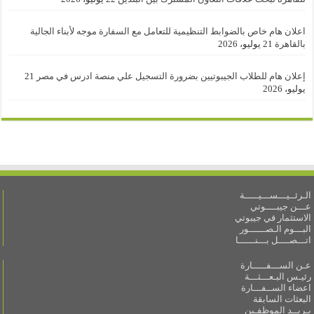
اعلان هام خاص بالضوابط التنظيمية للتعامل مع السفارة موجه لأبناء الجالية
بالقاهرة
21 يوليو، 2026
إعلان هام للطلاب الجيبوتيين بضرورة التسجيل علي منصة ادرس في مصر
21
يوليو، 2026
الـرئــيـــســـيـــــة
عـــن جيبــــوتي
الاستثمار في جيبوتي
البـــوم الـصــــــور
اتـــصــــل بـــنــــــا
عـن الســـفـــــارة
رئيـس البـعـــثـــة
اعضاء الســفـــارة
البعثات السابقة
بـريــد الموظفـين