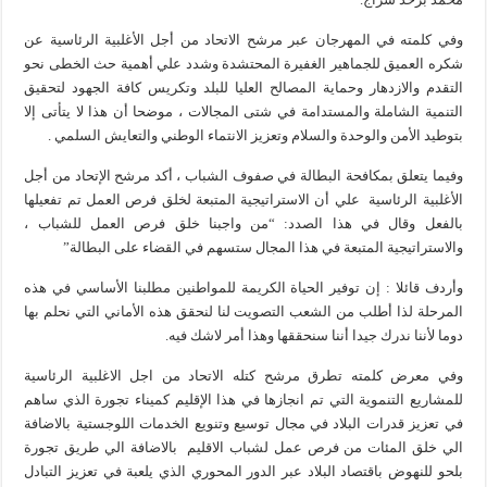
وفي كلمته في المهرجان عبر مرشح الاتحاد من أجل الأغلبية الرئاسية عن
شكره العميق للجماهير الغفيرة المحتشدة وشدد علي أهمية حث الخطى نحو
التقدم والازدهار وحماية المصالح العليا للبلد وتكريس كافة الجهود لتحقيق
التنمية الشاملة والمستدامة في شتى المجالات ، موضحا أن هذا لا يتأتى إلا
بتوطيد الأمن والوحدة والسلام وتعزيز الانتماء الوطني والتعايش السلمي .
وفيما يتعلق بمكافحة البطالة في صفوف الشباب ، أكد مرشح الإتحاد من أجل
الأغلبية الرئاسية علي أن الاستراتيجية المتبعة لخلق فرص العمل تم تفعيلها
بالفعل وقال في هذا الصدد: “من واجبنا خلق فرص العمل للشباب ،
والاستراتيجية المتبعة في هذا المجال ستسهم في القضاء على البطالة”
وأردف قائلا : إن توفير الحياة الكريمة للمواطنين مطلبنا الأساسي في هذه
المرحلة لذا أطلب من الشعب التصويت لنا لنحقق هذه الأماني التي نحلم بها
دوما لأننا ندرك جيدا أننا سنحققها وهذا أمر لاشك فيه.
وفي معرض كلمته تطرق مرشح كتله الاتحاد من اجل الاغلبية الرئاسية
للمشاريع التنموية التي تم انجازها في هذا الإقليم كميناء تجورة الذي ساهم
في تعزيز قدرات البلاد في مجال توسيع وتنويع الخدمات اللوجستية بالاضافة
الي خلق المئات من فرص عمل لشباب الاقليم بالاضافة الي طريق تجورة
بلحو للنهوض باقتصاد البلاد عبر الدور المحوري الذي يلعبة في تعزيز التبادل