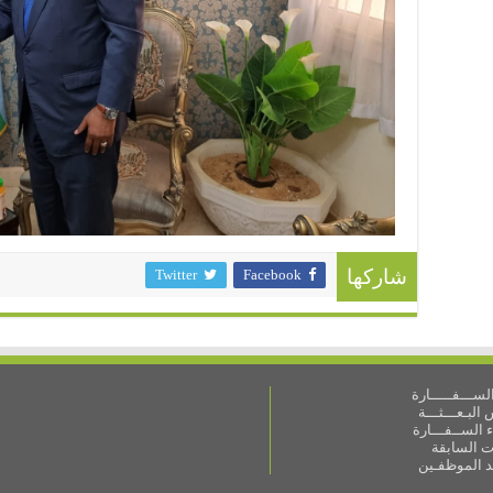
Twitter
Facebook
شاركها
ســـفـــــارة
البـعـــثـــة
 الســفـــارة
ات السابقة
ـد الموظفـين