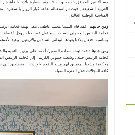
يوم الإثنين الموافق 26 يونيو 2023 بمقر سف
العربية الشقيقة , حيث تم استقباله بقاعة كبار الزوار بالسفارة , م
المناسبة الوطنية الغالية .
ومن جانبهم :
فقد قام السيد/ محمد عاطف , بنقل تهنئة فخامة الرئ
فخامة الرئيس الجيبوتي السيد/ إسماعيل عمر جيله , وكل أعضاء الح
بمناسبة احتفال بلادنا بعيدها الوطني السادس والأربعين , وعيد الأضحي
ومن جانبنا :
فقد توجه سعادة السفير/ أحمد علي بري , بالتحية والش
فخامة الرئيس جيله , وشعب جيبوتي الكريم , إلي فخامة الرئيس ال
وحكومة وشعبا , متمنين لهم مزيد التقدم والإزدهار , متطلعين إلي تع
كافة المجالات خلال الفترة المقبلة .