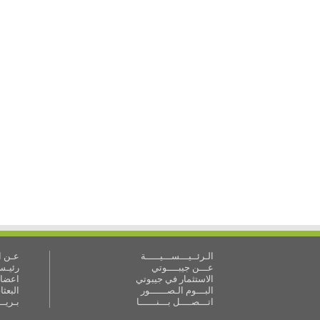
الـرئــيـــســـيـــــة
عـن ال
عـــن جيبــــوتي
رئيـس 
الاستثمار في جيبوتي
اعضاء
البـــوم الـصــــــور
البعث
اتـــصــــل بـــنــــــا
بـريـ