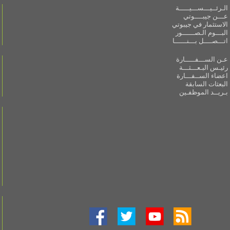
الـرئــيـــســـيـــــة
عـــن جيبــــوتي
الاستثمار في جيبوتي
البـــوم الـصــــــور
اتـــصــــل بـــنــــــا
عـن الســـفـــــارة
رئيـس البـعـــثـــة
اعضاء الســفـــارة
البعثات السابقة
بـريــد الموظفـين