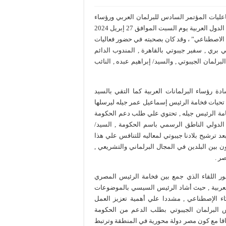
اعليات المؤتمر السادس للبرلمان العربي ورؤساء
المجالس والبرلمانات العربية , والذي عقد بمقر الأمانة العامة لجامعة الدول العربية يوم السبت الموافق 27 إبريل 2024
ء الاصطناعي” ، وقد كان بصحبته في حضور فعاليات
بري , سفير جيبوتي بالقاهرة , المندوب الدائم
رلمان الجيبوتي , والسيد/ إبراهيم عبده , النائب
ة رؤساء البرلمانات العربية كما التقي بالسيد
تحيات فخامة الرئيس إسماعيل عمر جيله ليرسلها
مة الرئيس جيله , تحتوي علي طلب دعم الحكومة
 الدولي الناطق الرسمي باسم الحكومة , السيد/
 ترشيح بلادنا جيبوتي لمعاليه للتنافس علي هذا
ن بين البلدين في المجال البرلماني والتشريعي ,
ر .
 اللقاء الذي جمع بين فخامة الرئيس المصري
العربية , حيث أشاد الرئيس السيسي بالموضوعات
ء الإصطناعي , مشددا علي أهمية تعزيز العمل
 البرلمان الجيبوتي بطلب الدعم من الحكومة
اقا مع كون مصر دولة محورية في المنطقة وترتبط