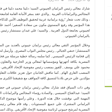
شارك معالي رئيس البرلمان الجيبوتي السيد/ دليتا محمد دليتا في ف
، وذلك تحت شعار “رؤية برلمانية عربية لتحقيق التوظيف الآمن للذكا
هذا المؤتمر وفد رفيع المستوي مكون من سعادة السفير/ أحمد علي 
لجيبوتي بجامعة الدول العربية , والسيد/ علي عبدان مستشار رئيس الب
بالبرلمان الجيبوتي .
وخلال المؤتمر التقي معالي رئيس برلمان جيبوتي بالعديد من الساد
المستشار/ حنفي الجبالي , رئيس مجلس النواب المصري , وأرسل له 
إلي قخامة الرئيس السيسي , كما سلمه رسالة خطية مرسلة من فخا
المصرية بكافة أجهزتها ومؤسساتها لمعالي وزير الخارجية والتعاون
محمود علي يوسف , للفوز بمنصب رئيس مفوضية الإتحاد الأفريقي بعد
المنصب القاري الهام , كما تناقش الجانبان حول تعزيز علاقات التعاو
مؤكدين علي حرص بلادنا لتنسيق كافة المواقف مع شقيقتنا الكبرى مص
وفي ذات السياق فقد شارك معالي رئيس برلمان جيبوتي في حضور
السيد/ عبدالفتاح السيسي , والسادة رؤساء المجالس والبرلمانات 
المهمة التي نوقشت خلال هذه الدورة , وعلي رأسها موضوع الذكا
البرلماني المشترك علي جميع المستويات , وقد قام معالي رئيس
المصرية لمرشح جيبوتي لرئاسة مفوضية الإتحاد الأفريقي , وذلك اتس