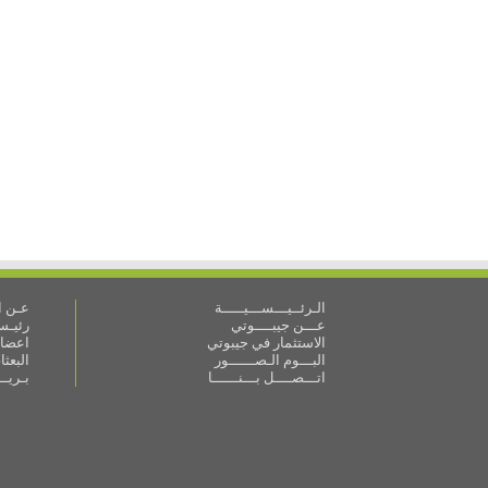
الـرئــيـــســـيـــــة
عـن ال
عـــن جيبــــوتي
رئيـس 
الاستثمار في جيبوتي
اعضاء
البـــوم الـصــــــور
البعث
اتـــصــــل بـــنــــــا
بـريـ