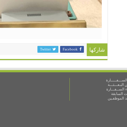
Twitter
Facebook
شاركها
ســـفـــــارة
البـعـــثـــة
 الســفـــارة
ات السابقة
ـد الموظفـين