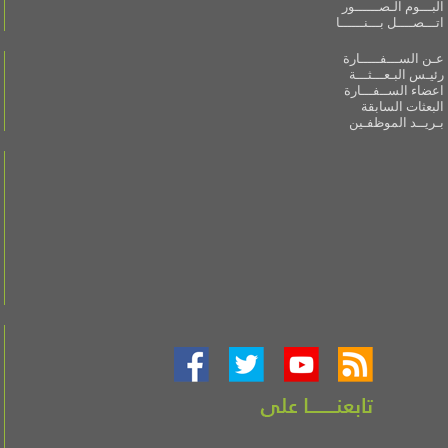
البـــوم الـصــــــور
اتـــصــــل بـــنــــــا
عـن الســـفـــــارة
رئيـس البـعـــثـــة
اعضاء الســفـــارة
البعثات السابقة
بـريــد الموظفـين