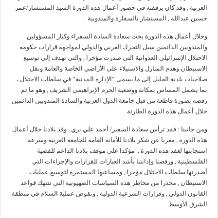
العربية , وقد كان برفقته في حضور أعمال هذه الدورة السيد المستشار/عمر
حسين عبدالله , المستشار بالسفارة والمندوبية .
وخلال أعمال هذه الدورة بحث سعادة السادة السفراء وكبار المسؤولين
والمندوبين الدائمين سبل التحرك العربي والدولي لمواجهة قرارات حكومة
الاحتلال الإسرائيلي العدوانية التي صدرت مؤخرا , والتي تهدف إلى توسيع
الاستيطان وهدم المنازل والاستيلاء على الأراضي الخاصة والعامة ونقل
صلاحيات بلدية الخليل إلى ما يسمى “الإدارة المدنية” في سلطات الاحتلال ،
بما يشمل المساس بمكانة ووضعية الحرم الإبراهيمي الشريف , وهو ما تم
رفضه بصورة قاطعة من قبل جامعة الدول العربية والسادة المندوبين الدائمين
خلال أعمال هذه الدورة الطارئة .
ومن جانبنا : فقد ترأس سعادة السفير/ أحمد علي بري , وفد بلادنا خلال أعمال
هذه الدورة , معربا عن شكر بلادنا للأمانة العامة للجامعة العربية وسرعة
استجابتها لعقد هذه الدورة , مؤكدا علي موقف بلادنا الداعم للقضية
الفلسطينية , ورفضنا وإدانتنا بأشد العبارات للقرارات والإجراءات التي
أصدرتها سلطات الاحتلال مؤخرا , ومساعيها المستمرة لتوسيع عمليات
الاستيطان , محذرا من مخاطر هذه السياسات الصهيونية التي تنتهك قواعد
القانون الدولي , وقرارات الشرعية الدولية , وتقوض عملية السلام في منطقة
الشرق الأوسط .