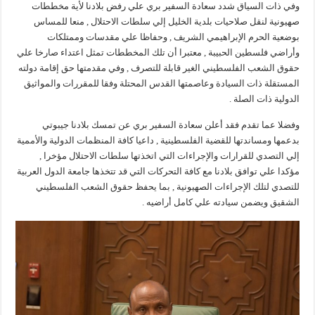
وفي ذات السياق شدد سعادة السفير بري علي رفض بلادنا لأية مخططات
صهيونية لنقل صلاحيات بلدية الخليل إلي سلطات الاحتلال , منعا للمساس
بوضعية الحرم الإبراهيمي الشريف , وحفاظا علي مقدسات وممتلكات
وأراضي فلسطين الحبيبة , معتبرا أن تلك المخططات تمثل اعتداء صارخا علي
حقوق الشعب الفلسطيني الغير قابلة للتصرف , وفي مقدمتها حق إقامة دولته
المستقلة ذات السيادة وعاصمتها القدس المحتلة وفقا للمقررات والمواثيق
الدولية ذات الصلة .
وفضلا عما تقدم فقد أعلن سعادة السفير بري عن تمسك بلادنا جيبوتي
بدعمها ومساندتها للقضية الفلسطينية , داعيا كافة المنظمات الدولية والأممية
إلي التصدي للقرارات والإجراءات التي اتخذتها سلطات الاحتلال مؤخرا ,
مؤكدا علي توافق بلادنا مع كافة التحركات التي قد تتخذها جامعة الدول العربية
للتصدي لتلك الإجراءات الصهيونية , بما يحفظ حقوق الشعب الفلسطيني
الشقيق ويضمن سيادته علي كامل أراضيه .