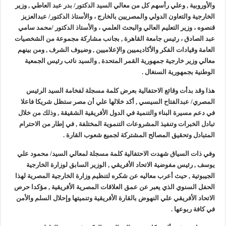
والأوروبية , وعلي رأسهم كل من معالي السيد الدكتور/ بدر عبد العاطي , وزير
الخارجية والتعاون الدولي والمصريين بالخارج ،
والأستاذ الدكتور/ عبدالعزيز
قنصوه ، وزير التعليم العالي والبحث العلمي ، والأستاذ الدكتور /محمد سامي
عبد الصادق ، رئيس جامعة القاهرة , بجانب مشاركة مجموعة من الشخصيات
العامة وقيادات الفكر والأكاديميين والإعلاميين , وضيوف الشرف , ومن بينهم
معالي وزير خارجية جمهورية القمر المتحدة , والسيد نائب رئيس الجمعية
الوطنية بجمهورية السنغال .
هذا وقد بدأت وقائع الاحتفالية بعرض كلمة مسجلة لفخامة السيد الرئيس
المصري/ عبدالفتاح السيسي , أكد خلالها علي أن مصر ستظل شريكا فاعلا
في دعم مسيرة البناء والتنمية في الدول الأفريقية الشقيقة , وذلك من خلال
تبادل الخبرات وتنفيذ المشروعات التنموية المختلفة , في إطار من الاحترام
المتبادل وتحقيق المصالح المشتركة لجميع شعوب القارة .
وفي ذات السياق شهدت الاحتفالية كلمة مسجلة لمعالي السيد/ محمود علي
يوسف , رئيس مفوضية الاتحاد الأفريقي , الوزير السابق لوزارة الخارجية
الجيبوتية , حيث أعرب معاليه عن شكره لتنظيم وزارة الخارجية المصرية لهذا
الحفل السنوي الذي يعبر عن عمق العلاقات المصرية الأفريقية , مؤكدا حرص
الاتحاد الأفريقي علي النهوض بالقارة الأفريقية وتنميتها وإحلال السلم والأمن
في كافة ربوعها .