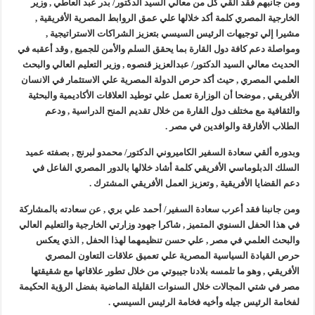
ومن جانبهم فقد ألقي كل من معالي السيد الدكتور/ بدر عبد العاطي , وزير
الخارجية المصري كلمة أكد خلالها علي عمق الروابط المصرية الأفريقية ,
مشيرا إلي توجيهات الرئيس السيسي بتعزيز الشراكات الاستراتيجية ,
ومواصلة دعم كافة دول القارة بما يحقق السلم والأمن للجميع , وقد أعقبه في
الحديث معالي السيد الدكتور/ عبدالعزيز قنصوه , وزير التعليم العالي والبحث
العلمي المصري , حيث أكد حرص الدولة المصرية علي الاستثمار في الانسان
الأفريقي , موضحا أن الوزارة تعمل علي توطيد العلاقات الأكاديمية والبحثية
والثقافية مع مختلف دول القارة من خلال تقديم المنح الدراسية , ودعم
الطلاب الأفارقة والوافدين في مصر .
وبدوره ألقي سعادة السفير الكاميروني الدكتور/ محمدو لبرنج , بصفته عميد
السلك الدبلوماسي الأفريقي كلمة أشاد خلالها بالدور المصري الفاعل في
دعم القضايا الأفريقية , وتعزيز العمل الأفريقي المشترك .
ومن جانبنا فقد أعرب سعادة السفير/ أحمد علي بري , عن سعادته بالمشاركة
في هذا الحفل السنوي المتميز , شاكرا جهود وزارتي الخارجية والتعليم العالي
والبحث العلمي في مصر , علي حسن تنظيمهما لهذا الحفل , الذي يعكس
حرص القيادة السياسية المصرية علي تعميق علاقات التعاون المصري
الأفريقي , وهو ما تلمسه بلادنا جيبوتي من خلال تطور علاقاتها مع شقيقتها
مصر في شتي المجالات خلال السنوات القليلة الماضية بفضل الرؤية الحكيمة
لفخامة الرئيس جيله وأخيه فخامة الرئيس السيسي .