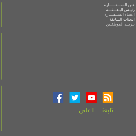
عـن الســـفـــــارة
رئيـس البـعـــثـــة
اعضاء الســفـــارة
البعثات السابقة
بـريــد الموظفـين