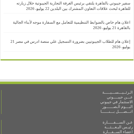
سفير جيبوتي بالقاهرة يلتقي برئيس الغرفة التجارية الجيبوتية خلال زيارته
للقاهرة لبحث علاقات التعاون المشترك بين البلدين
22 يوليو، 2026
اعلان هام خاص بالضوابط التنظيمية للتعامل مع السفارة موجه لأبناء الجالية
بالقاهرة
21 يوليو، 2026
إعلان هام للطلاب الجيبوتيين بضرورة التسجيل علي منصة ادرس في مصر
21
يوليو، 2026
الـرئــيـــســـيـــــة
عـــن جيبــــوتي
الاستثمار في جيبوتي
البـــوم الـصــــــور
اتـــصــــل بـــنــــــا
عـن الســـفـــــارة
رئيـس البـعـــثـــة
اعضاء الســفـــارة