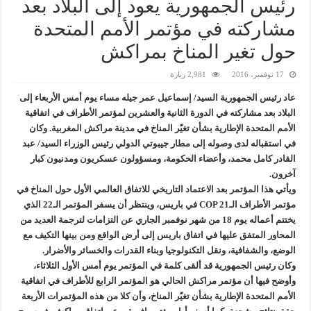
رئيس الجمهورية يعود إلى البلاد بعد
مشاركته في مؤتمر الأمم المتحدة
حول تغير المناخ بمراكش
17 نوفمبر، 2016
2,981 زيارة
عاد رئيس الجمهورية السيد/ إسماعيل عمر جيله مساء يوم أمس الأربعاء إلى
البلاد بعد مشاركته في الدورة الثانية والعشرين لمؤتمر الأطراف في اتفاقية
الأمم المتحدة الإطارية بشأن تغيّر المناخ في مدينة مراكش المغربية. وكان
في استقباله لدى وصوله إلى مطار جيبوتي الدولي رئيس الوزراء السيد/ عبد
القادر كامل محمد، وأعضاء الحكومة، ومسؤولون عسكريون ومدنيون كبار
آخرون.
ويأتي هذا المؤتمر بعد الاعتماد التاريخي للاتفاق العالمي الأول حول المناخ في
مؤتمر الأطراف الـCOP 21 في باريس، وينتظر أن يسفر المؤتمر الـ22 الذي
يختتم أعماله يوم 18 من شهر نوفمبر الجاري عن التزامات لترجمة العديد من
المحاور المتفق عليها في اتفاق باريس إلى أرض الواقع ومن بينها التكيف مع
الوضع، والشفافية، ونقل التكنولوجيا وبناء القدرات والخسائر والأضرار.
وكان رئيس الجمهورية قد ألقى كلمة في المؤتمر يوم أمس الأول الثلاثاء،
وأوضح فيها أن مؤتمر مراكش الحالي هو المؤتمر الرابع للأطراف في اتفاقية
الأمم المتحدة الإطارية بشأن تغيّر المناخ، وأن كلا من هذه المؤتمرات الأربعة