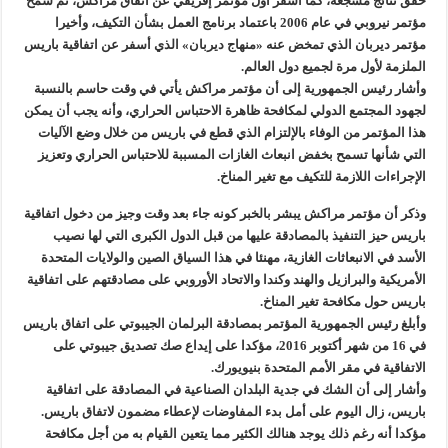
حقق نتائج مشجعة، كما أسفر أول مؤتمر إفريقي عن اتفاق مراكش، ثم سمح
مؤتمر نيروبي في عام 2006 باعتماد برنامج العمل بشأن التكيف، وأخيرا
مؤتمر ديربان الذي تمخض عنه «منهاج ديربان» الذي أسفر عن اتفاقية باريس
الملزمة لأول مرة لجميع دول العالم.
وأشار رئيس الجمهورية إلى أن مؤتمر مراكش يأتي في وقت حاسم بالنسبة
لجهود المجتمع الدولي لمكافحة ظاهرة الاحتباس الحراري، وأنه يجب أن يمكن
هذا المؤتمر من الوفاء بالإلتزام الذي قطع في باريس من خلال وضع الآليات
التي شأنها تسمح بخفض انبعاث الغازات المسببة للاحتباس الحراري وتعزيز
الإجراءات اللازمة للتكيف مع تغير المناخ.
وذكر أن مؤتمر مراكش يبشر بالخبر كونه جاء بعد وقت وجيز من دخول اتفاقية
باريس حيز التنفيذ بالمصادقة عليها من قبل الدول الكبرى التي لها نصيب
الأسد في الانبعاثات الغازية، مهنئا في هذا السياق الصين والولايات المتحدة
الأمريكية والبرازيل والهند وكندا والاتحاد الأوروبي على مصادقتهم على اتفاقية
باريس حول مكافحة تغير المناخ.
وأبلغ رئيس الجمهورية المؤتمر بمصادقة البرلمان الجيبوتي على اتفاق باريس
في 16 من شهر أكتوبر 2016، مؤكدا على إيداع صك تصديق جيبوتي على
الاتفاقية في مقر الأمم المتحدة بنيويورك.
وأشار إلى أن الشك في جدية البلدان الصناعية في المصادقة على اتفاقية
باريس، زال اليوم على أمل بدء المفاوضات لإعطاء مضمون لاتفاق باريس.
مؤكدا أنه رغم ذلك يوجد هنالك الكثير مما يتعين القيام به من أجل مكافحة