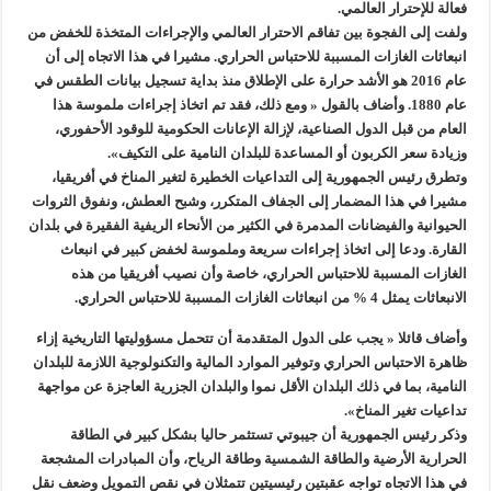
فعالة للإحترار العالمي.
ولفت إلى الفجوة بين تفاقم الاحترار العالمي والإجراءات المتخذة للخفض من
انبعاثات الغازات المسببة للاحتباس الحراري. مشيرا في هذا الاتجاه إلى أن
عام 2016 هو الأشد حرارة على الإطلاق منذ بداية تسجيل بيانات الطقس في
عام 1880. وأضاف بالقول « ومع ذلك، فقد تم اتخاذ إجراءات ملموسة هذا
العام من قبل الدول الصناعية، لإزالة الإعانات الحكومية للوقود الأحفوري،
وزيادة سعر الكربون أو المساعدة للبلدان النامية على التكيف».
وتطرق رئيس الجمهورية إلى التداعيات الخطيرة لتغير المناخ في أفريقيا،
مشيرا في هذا المضمار إلى الجفاف المتكرر، وشبح العطش، ونفوق الثروات
الحيوانية والفيضانات المدمرة في الكثير من الأنحاء الريفية الفقيرة في بلدان
القارة. ودعا إلى اتخاذ إجراءات سريعة وملموسة لخفض كبير في انبعاث
الغازات المسببة للاحتباس الحراري، خاصة وأن نصيب أفريقيا من هذه
الانبعاثات يمثل 4 % من انبعاثات الغازات المسببة للاحتباس الحراري.
وأضاف قائلا « يجب على الدول المتقدمة أن تتحمل مسؤوليتها التاريخية إزاء
ظاهرة الاحتباس الحراري وتوفير الموارد المالية والتكنولوجية اللازمة للبلدان
النامية، بما في ذلك البلدان الأقل نموا والبلدان الجزرية العاجزة عن مواجهة
تداعيات تغير المناخ».
وذكر رئيس الجمهورية أن جيبوتي تستثمر حاليا بشكل كبير في الطاقة
الحرارية الأرضية والطاقة الشمسية وطاقة الرياح، وأن المبادرات المشجعة
في هذا الاتجاه تواجه عقبتين رئيسيتين تتمثلان في نقص التمويل وضعف نقل