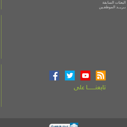
البعثات السابقة
بـريــد الموظفـين