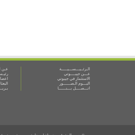
الـرئــيـــســـيـــــة
عـن ال
عـــن جيبــــوتي
رئيـس 
الاستثمار في جيبوتي
اعضاء
البـــوم الـصــــــور
البعث
اتـــصــــل بـــنــــــا
بـريـ