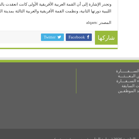
الليبية دورتها الثانية، ونظمت القمة الأفريقية والعربية الثالثة بمدينة الكو
المصدر :alqarn
Twitter
Facebook
شاركها
ســـفـــــارة
البـعـــثـــة
 الســفـــارة
ات السابقة
ـد الموظفـين