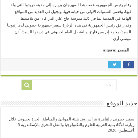
وقام رئيس الجمهورية عقب هذا المهرجان بزيارة إلى مدينة دريدوا التي ولد
فيها، وقضى السنوات الأولى من حياته فيها، وتجول في العديد من المواقع
الهامة في المدينة بما في ذلك مدرسة حاج علي التي كان من تلاميذها.
وقد رافق رئيس الجمهورية في هذه الزيارة سفير جمهورية جيبوتي لدى إثيوبيا
السيد/ محمد إدريس فارح، والقنصل العام لجيبوتي في دريدوا السيد/ آدن
موسى أري.
المصدر :alqarn
جديد الموقع
سفير جيبوتي بالقاهرة يترأس وفد هيئة الموانئ والمناطق الحرة بجيبوتي خلال
زيارته للأكاديمية العربية للعلوم والتكنولوجيا والنقل البحري بالإسكندرية
5
أغسطس، 2026