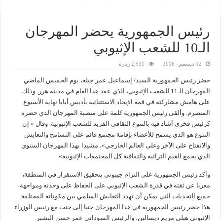
رئيس الجمهورية يحضر المهرجان
الـ10 للشعب الإثيوبي
12 ديسمبر، 2016
2,531 زيارة
حضر رئيس الجمهورية السيد/ إسماعيل عمر جيله، يوم الخميس الماضي
المهرجان الـ11 للشعب الإثيوبي، الذي عقد هذا العام في مدينة هرر. وذلك
على هامش مشاركته في قمة الإيجاد الاستثنائية بأديس أبابا نهاية الأسبوع
المنصرم. وألقى رئيس الجمهورية كلمة على منصبة المهرجان الذي حضره
كرئيس فخري أشاد فيه بالتنوع الثقافي الفريد للشعب الإثيوبية. وقال « إن
التنوع هو الذي يسمح للأعضاء بإقامة مجتمع قائم على التسامح والتعايش
والانفتاح على الآخر وعلى العالم الخارجي»، مشيدا بهذا المهرجان السنوي
الذي يجمع القيم التراثية والثقافية كل المجتمعات الإثيوبية».
وأكد رئيس الجمهورية على التزام جيبوتي بتحقيق الاستقرار في المنطقة،
معربا عن ثقته في قدرة الشعب الإثيوبي على الحفاظ على وحدته ومواجهة
جميع التحديات التي يمكن أن تهدد التعايش السلمي بين مكوناته المختلفة.
هذا حضر رئيس الجمهورية في هذا المهرجان جنبا إلى جنب مع رئيس الوزراء
الإثيوبي هيلي مريم ديسالين، والرئيس السوداني عمر حسن البشير.