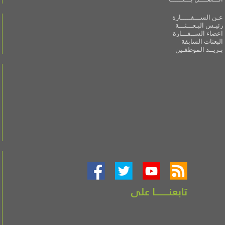
عـن الســـفـــــارة
رئيـس البـعـــثـــة
اعضاء الســفـــارة
البعثات السابقة
بـريــد الموظفـين