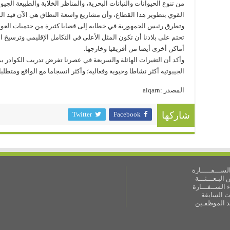
من تنوع الحيوانات والنباتات البحرية، والمناظر الخلابة والطبيعة الجيو
القوي بتطوير هذا القطاع، وأن مشاريع واسعة النطاق هي الآن قيد ال
وتطرق رئيس الجمهورية في خطابه إلى قضايا كثيرة من حتميات العول
تحتم على بلادنا أن تكون المثل الأعلى في التكامل الإقليمي وترسيخ 
أماكن أخرى أيضا من أفريقيا وخارجها.
وأكد أن التغيرات الهائلة والسريعة في عصرنا تفرض تدريب الكوادر ب
الجيبوتية أكثر نشاطا وحيوية وفعالية؛ وأكثر انسجاما مع الواقع ومتطلب
المصدر :alqarn
Twitter
Facebook
شاركها
ســـفـــــارة
البـعـــثـــة
 الســفـــارة
ات السابقة
ـد الموظفـين