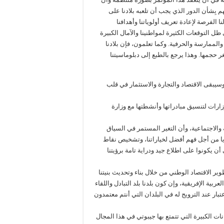
م بِشأن الدور الذي يجب أن تلعبه بلادنا على
ا الفرصة لإعادة تعريف أولوياتنا وأهدافنا
ل التوقعات الكثيرة لمواطنينا والآمال الكبيرة
الممارسة والحرفية. وكما تعلمون، فإن بلادنا
 حجمها. وهذا يرجع بالطبع إلى دبلوماسيتنا
سيبقى الاقتصاد والتجارة والاستثمار في قلب
زارات لتنسيق مبادراتها وأنشطتها مع وزارة
 والاجتماعية، وأن التغير المستمر في السياق
ايا من أجل فهم أفضل لخياراتنا، وتشخيص نقاط
ن يكونوا على اطلاع جيد ودراية تامة برؤيتنا
ر الاقتصاد الوطني من خلال بناء وتحديث بنيتنا
لعربية الإفريقية، وإن كون بلدنا بلد التبادل واللقاء
بار عند الترويج له في البلدان التي أنتم معتمدون
 الكبيرة التي تتمتع بها جيبوتي في هذا المجال