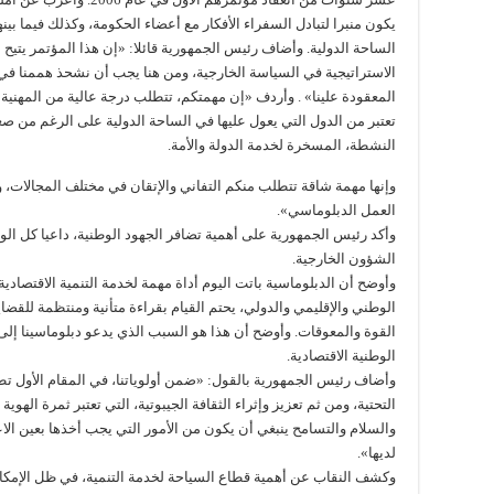
يكون منبرا لتبادل السفراء الأفكار مع أعضاء الحكومة، وكذلك فيما بينه
الساحة الدولية. وأضاف رئيس الجمهورية قائلا: «إن هذا المؤتمر يتيح لن
الاستراتيجية في السياسة الخارجية، ومن هنا يجب أن نشحذ هممنا في ظ
المعقودة علينا» . وأردف «إن مهمتكم، تتطلب درجة عالية من المهنية و
تعتبر من الدول التي يعول عليها في الساحة الدولية على الرغم من صغر
النشطة، المسخرة لخدمة الدولة والأمة.
وإنها مهمة شاقة تتطلب منكم التفاني والإتقان في مختلف المجالات، و
العمل الدبلوماسي».
وأكد رئيس الجمهورية على أهمية تضافر الجهود الوطنية، داعيا كل الو
الشؤون الخارجية.
وأوضح أن الدبلوماسية باتت اليوم أداة مهمة لخدمة التنمية الاقتصادية
الوطني والإقليمي والدولي، يحتم القيام بقراءة متأنية ومنتظمة للقض
القوة والمعوقات. وأوضح أن هذا هو السبب الذي يدعو دبلوماسينا إلى أ
الوطنية الاقتصادية.
وأضاف رئيس الجمهورية بالقول: «ضمن أولوياتنا، في المقام الأول تطوي
التحتية، ومن ثم تعزيز وإثراء الثقافة الجيبوتية، التي تعتبر ثمرة الهوية ا
والسلام والتسامح ينبغي أن يكون من الأمور التي يجب أخذها بعين الاعت
لديها».
وكشف النقاب عن أهمية قطاع السياحة لخدمة التنمية، في ظل الإمكانات