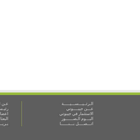
الـرئــيـــســـيـــــة
عـن ال
عـــن جيبــــوتي
رئيـس 
الاستثمار في جيبوتي
اعضاء
البـــوم الـصــــــور
البعث
اتـــصــــل بـــنــــــا
بـريـ