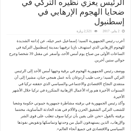
الرئيس يعزي نظيره التركي في
ضحايا الهجوم الإرهابي في
إسطنبول
2 يناير، 2017
2,521 زيارة
أعرب رئيس الجمهورية السيد/ إسماعيل عمر جيله، عن إدانته الشديدة
للهجوم الإرهابي الذي استهدف نادٍيا ترفيهيا بمدينة إسطنبول التركية في
الساعات الأولى من صباح يوم أمس الأحد، وأسفر عن مقتل 39 شخصا وجرح
حوالي ستين آخرين.
ووصف رئيس الجمهورية الهجوم في برقية وجهها أمس الأحد إلى الرئيس
التركي السيد/ رجب طيب أردوغان بأنه عمل همجي جبان، مشيرا إلى أن
منتقدي النجاح الاقتصادي والاجتماعي والسياسي الذي حققته تركيا في
السنوات الأخيرة هم وراء الأعمال الإرهابية المتكررة في تركيا خلال الأشهر
الأخيرة.
وأكد رئيس الجمهورية في برقيته مشاطرة جمهورية جيبوتي حكومة وشعبا
للشعب التركي الشقيق الحزن والآلام في هذه الحادثة المأساوية، مختتما
برقيته بالقول «نحن على يقين بأن تركيا سوف تتغلب على قوى الشر
والإرهاب، الذين يستهدفون النيل من وحدتها وتماسكها وتقويض نفوذها
السياسي والاقتصادي في جميع أنحاء العالم».