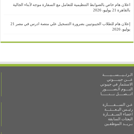
اعلان هام خاص بالضوابط التنظيمية للتعامل مع السفارة موجه لأبناء الجالية
بالقاهرة
21 يوليو، 2026
إعلان هام للطلاب الجيبوتيين بضرورة التسجيل علي منصة ادرس في مصر
21
يوليو، 2026
الـرئــيـــســـيـــــة
عـــن جيبــــوتي
الاستثمار في جيبوتي
البـــوم الـصــــــور
اتـــصــــل بـــنــــــا
عـن الســـفـــــارة
رئيـس البـعـــثـــة
اعضاء الســفـــارة
البعثات السابقة
بـريــد الموظفـين