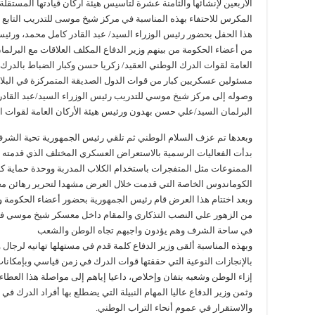
الأربعين لإنشائها والثامنة عشرة لتأسيس هيئة أركان قيادتها المستق
هذا الحفل بحضور رئيس الوزراء السيد/ عبد القادر كامل محمد، ورئي
من أعضاء الحكومة من بينهم وزير الدفاع المكلف العلاقات مع البرلم
العامة لقوات الدرك الوطني العقيد/ زكريا حسن وكبار الضباط بالدر
مسئولين عسكريين كبار من قوات الدول الصديقة المتمركزة في البلاد
وصوله إلى مركز شيخ موسي للتدريب رئيس الوزراء السيد/عبد القادر 
البرلمان السيد/علي حسن بهدون ورئيس هيئة الأركان العامة لقوات ا
وبعدها تم عزف السلام الوطني ثم تلقي رئيس الجمهورية تحية الشرف
بدأت الفعاليات الرسمية بالاستعراض العسكري المختلف الذي قدمته
الممنوعات مثل المتفجرات باستخدام الكلاب المدربة ووحدة حماية كب
الكوماندوس الخاصة التي قدمت خلال العرض مشهدا لتحرير رهائن مح
وبعد اختتام هذا العرض قام رئيس الجمهورية بحضور أعضاء الحكومة و
في ساحة الشرف وهم يؤدون واجبهم تجاه الوطن والشعب
وبهذه المناسبة ألقى وزير الدفاع كلمة قدم في مستهلها تهانيه لرجال
بالإنجازات النوعية التي حققتها قوات الدرك في زمن قياسي وبإمكان
إزاء الوطن وشعبه بتفان وإخلاص، داعيا إياهم إلى مواصلة هذا العطا
وثمن وزير الدفاع عاليا المهام النبيلة التي يضطلع بها أفراد الدرك في
والاستقرار في عموم أنحاء التراب الوطني.