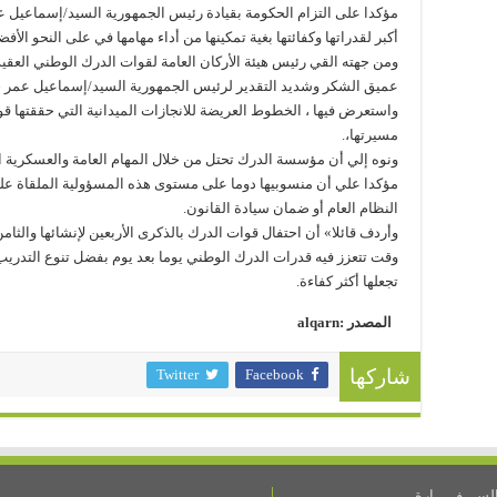
مؤكدا على التزام الحكومة بقيادة رئيس الجمهورية السيد/إسماعيل ع
أكبر لقدراتها وكفائتها بغية تمكينها من أداء مهامها في على النحو الأ
ومن جهته القي رئيس هيئة الأركان العامة لقوات الدرك الوطني العق
عميق الشكر وشديد التقدير لرئيس الجمهورية السيد/إسماعيل عمر 
مسيرتها،.
ونوه إلي أن مؤسسة الدرك تحتل من خلال المهام العامة والعسكرية ال
مؤكدا علي أن منسوبيها دوما على مستوى هذه المسؤولية الملقاة عل
النظام العام أو ضمان سيادة القانون.
وأردف قائلا» أن احتفال قوات الدرك بالذكرى الأربعين لإنشائها والث
وقت تتعزز فيه قدرات الدرك الوطني يوما بعد يوم بفضل تنوع التدريب 
تجعلها أكثر كفاءة.
المصدر :alqarn
Twitter
Facebook
شاركها
ســـفـــــارة