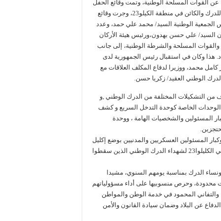
لة عن القوات المسلحة الوطنية، وتمت وقائع الحفل
المكرس للاحتفاء بهذه المناسبة في مركز شيخ موسى للتدريب التابع للدرك والكائن في منطقة الكيلو23، وجرت وقائع
س الجمعية الوطنية السيد/ محمد علي حمد، وعدد
ان السيد/ علي حسن بهدون،ورئيس هيئة الأركان
ك والقوات المسلحة والشرطة الوطنية، إلى جانب
. هذا وكان في استقبال رئيس الجمهورية لدى
كامل محمد، ووزيرا لدفاع المكلف العلاقات مع
لدرك الوطني العقيد/ زكريا حسن.
 من التشكيلات المختلفة من الدرك الوطني ,و
 الوحدات الخاصة كوحدة التدخل السريع و كشف
ار المسئولين والشخصيات الهامة ، ووحدة
تجزين.
كبار المسئولين العسكريين والمدنيين بوضع إكليل
من الزهور علي النصب التذكاري والمقام داخل معسكر شيخ موسي في الكليلوا23 لشهداء الدرك الوطني الذين سقطوا
 ونساء الدرك بمناسبة يومهم السنوي، مشيدا
ات محدودة، وحرص منسوبيها على أداء مسؤولياتهم
ء والتفاني المحمود في خدمة الوطن والمواطن
 الدفاع عن البلاد وضمان سيادة القانون والأمن