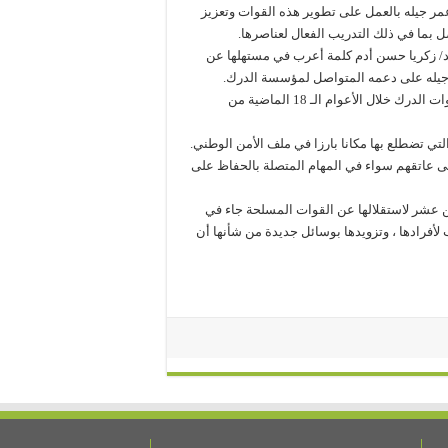
مر جيله بالعمل على تطوير هذه القوات وتعزيز
فضل بما في ذلك التدريب الفعال لعناصرها.
يد/ زكريا حسن أدم كلمة أعرب في مستهلها عن
جيله على دعمه المتواصل لمؤسسة الدرك.
واستعرض فيها ، الخطوط العريضة للانجازات الميدانية التي حققتها قوات الدرك خلال الأعوام الـ 18 الماضية من
تي تضطلع بها مكانا بارزا في ملف الأمن الوطني.
ى عاتقهم سواء في المهام المتصلة بالحفاظ على
امن عشر لاستقلالها عن القوات المسلحة جاء في
لأفرادها ، وتزويدها بوسائل جديدة من شأنها أن