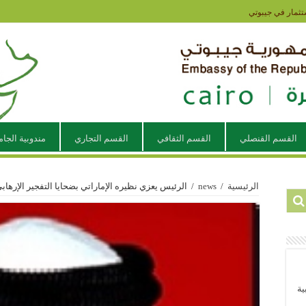
تثمار في جيبوتي
القسم القنصلي
القسم الثقافي
القسم التجاري
مندوبية الجام
الرئيسية
/
news
/
الرئيس يعزي نظيره الإماراتي بضحايا التفجير الإرهاب
ية