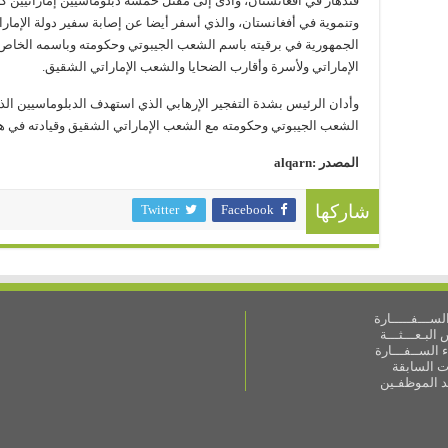
قندهار في أفغانستان، وأدى إلى مقتل خمسة دبلوماسيين إماراتيين كان
وتنموية في أفغانستان، والذي أسفر أيضا عن إصابة سفير دولة الإمار
الجمهورية في برقيته باسم الشعب الجيبوتي وحكومته وباسمه الخاص
الإماراتي ولأسرة وأقارب الضحايا والشعب الإماراتي الشقيق.
وأدان الرئيس بشدة التفجير الإرهابي الذي استهدف الدبلوماسيين الذي
الشعب الجيبوتي وحكومته مع الشعب الإماراتي الشقيق وقيادته في هذه 
المصدر :alqarn
Twitter
Facebook
شاركها
ســـفـــــارة
البـعـــثـــة
 الســفـــارة
ات السابقة
ـد الموظفـين