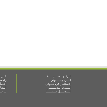
الـرئــيـــســـيـــــة
عـن ال
عـــن جيبــــوتي
رئيـس 
الاستثمار في جيبوتي
اعضاء
البـــوم الـصــــــور
البعث
اتـــصــــل بـــنــــــا
بـريـ