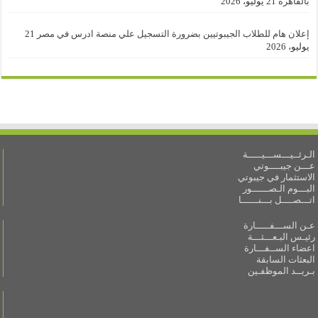
بالقاهرة
21 يوليو، 2026
إعلان هام للطلاب الجيبوتيين بضرورة التسجيل علي منصة ادرس في مصر
21
يوليو، 2026
الـرئــيـــســـيـــــة
عـــن جيبــــوتي
الاستثمار في جيبوتي
البـــوم الـصــــــور
اتـــصــــل بـــنــــــا
عـن الســـفـــــارة
رئيـس البـعـــثـــة
اعضاء الســفـــارة
البعثات السابقة
بـريــد الموظفـين