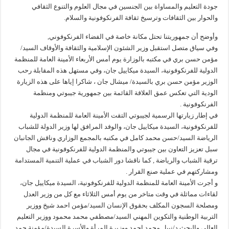
جودة التعليم والمساواة بين الجنسين في مجال العلوم والتنوع الثقافي
والحوار بين الثقافات وترسيخ ثقافة الفرنكوفونية والسلام.
وأوضح أن جمهوريتنا تحتل مكانة خاصة في الفضاء الفرنكوفوني,
وفي سياق متصل استقبل وزير الشئون الإسلامية والثقافة والأوقاف السيد/
مؤمن حسن بري في مكتبه بالوزارة يوم أمس الأربعاء الأمينة العامة للمنظمة
الدولية للفرنكوفونية، السيدة ميكاييل جان، وفي مستهل هذه المقابلة رحب
الوزير مؤمن حسن بري بالسيدة/ ميشال جان ، شاكرا إياها على هذه الزيارة
الودية التي تعكس عمق العلاقة القائمة بين جمهورية جيبوتي ومنظمة
الفرنكوفونية .
في إطار زيارتها الرسمية لجيبوتي التقت الأمينة العامة للمنظمة الدولية
للفرنكوفونية، السيدة ميكاييل جان، والوفد المرافق لها وزير الدولة للشباب
الرياضة السيد/حسن محمد كامل في مكتبه بالمجمع الوزاري وناقش الجانبان
سبل تعزيز التعاون بين جيبوتي والمنظمة الدولية للفرنكوفونية في مجال
ترقية الشباب والرياضة , كما ناقشا دور الشباب في عملية التنمية المستدامة
ومشاركتهم في عملية صنع القرار .
و أجرت الأمينة العامة للمنظمة الدولية للفرنكوفونية، السيدة ميكاييل جان،
لقاءات مماثلة في وقت متاخر من يوم أمس الثلاثاء مع كل من وزير العدل
ومصلحة السجون المكلف بحقوق الإنسان السيد/مؤمن احمد شيخ ووزير
التربية الوطنية والتكوين المهني السيد/مصطفي محمد محمود ووزير التعليم
العالي والبحث د/نبيل محمد احمد ووزيرة المرأة والأسرة السيدة/مؤمنة حمد