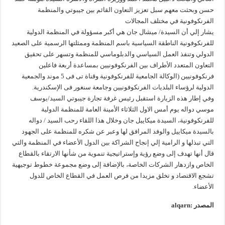
حسن وبحثت معهم سبل تعزيز التعاون القائم بين جيبوتي والمنظمة
الفرنكوفونية في مختلف المجالات
يشار إلي أن السيدة/ ميشال جان هي أكبر مسؤولة في المنظمة الدولية
للفرنكوفونية الناطقة السياسية باسم المنظمة وممثلتها الرسمية على الصعيد
الدولي وتنفذ العمل السياسي والدبلوماسي للمنظمة وتسهر على تحقيق
التعاون المتعدد الأطراف بين الفرنكوفونيين بمساعدة أربعة فاعلين
فرنكوفونيين (الوكالة الجامعية للفرنكوفونية وقناة تى فى 5 موند والجمعية
الدولية لرؤساء البلديات الفرنكوفونيين وجامعة سنغور فى الإسكندرية.
وفي إطار هذه الزيارة استقبل رئيس غرفة تجارة جيبوتي السيد/يوسف
موسي دواله يوم أمس الاول الثلاثاء الأمينة العامة للمنظمة الدولية
للفرنكوفونية، السيدة ميكاييل جان وخلال هذا اللقاء رحب السيد / دواله
بالسيدة ميكاييل والوفد المرافق لها وعبر عن شكره للمنظمة على الجهود
التي تبذلها و الرامية إلي إنجاح الشراكة بين الدول الأعضاء في المنظمة والتي
قال أنها تهدف إلى وضع رؤية وإستراتيجية تنموية من شأنها الارتقاء بالقطاع
الخاص وازدهار الشركات الخاصة، بالإضافة إلى وضع مجموعة خطوط توجيهية
تشجع الاقتصاد و تخلق مزيدا من فرص العمل في القطاع الخاص للدول
الأعضاء.
المصدر :alqarn