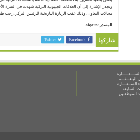
وتجدر الإشارة إلى أن العلاقات الجيبوتية التركية شهدت في الفترة ال
مجالات التعاون، وذلك عقب الزيارة التاريخية للرئيس التركي رجب طيب أ
المصدر :alqarn
Twitter
Facebook
شاركها
ســـفـــــارة
البـعـــثـــة
 الســفـــارة
ات السابقة
ـد الموظفـين