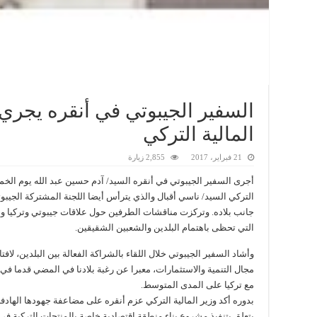
السفير الجيبوتي في أنقره يجري
المالية التركي
21 فبراير، 2017
2,855 زيارة
أجرى السفير الجيبوتي في أنقره السيد/ آدم حسين عبد الله يوم الخم
التركي السيد/ ناسي أقبال والذي يترأس أيضا اللجنة المشتركة الجيبوتي
جانب بلاده. وتركزت مناقشات الطرفين حول علاقات جيبوتي وتركيا و
التي تحظى باهتمام البلدين والشعبين الشقيقين.
وأشاد السفير الجيبوتي خلال اللقاء بالشراكة الفعالة بين البلدين، لافتا
مجال التنمية والاستثمارات، معبرا عن رغبة بلادنا في المضي قدما في ا
مع تركيا على المدى المتوسط.
بدوره أكد وزير المالية التركي عزم أنقره على مضاعفة جهودها الهادفة ل
يتعلق بتنفيذ مشروع بناء منطقة اقتصادية خاصة بالمنتجات التركية في