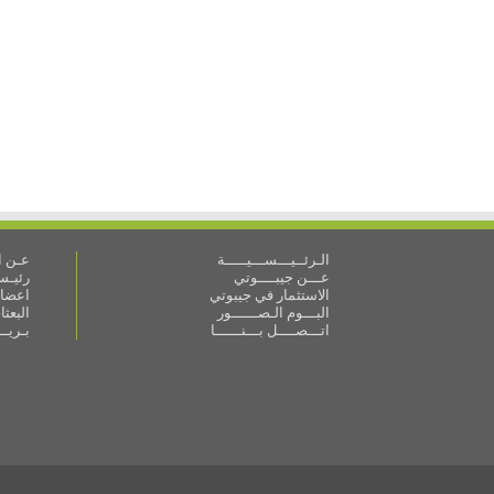
الـرئــيـــســـيـــــة
عـن ال
عـــن جيبــــوتي
رئيـس 
الاستثمار في جيبوتي
اعضاء
البـــوم الـصــــــور
البعث
اتـــصــــل بـــنــــــا
بـريـ