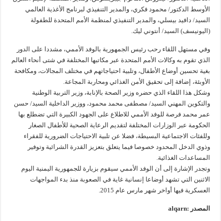
الأوسط الدكتور/ محمود فكري، والمدير التنفيذي لبرنامج الأغذية العالمي
السيد/ دافيد بيسلي، والمدير التنفيذي لمنظمة الأمم المتحدة للطفولة
(اليونيسف) السيد/ أنتوني ليك.
وفي مستهل اللقاء رحب رئيس الجمهورية بالوفد الأممي، مشددا على الدور
الذي تقوم به وكالات الأمم المتحدة عبر مكاتبها المختلفة في شتى أنحاء العالم
بغية تحسين أوضاع الأطفال، وتلبية احتياجاتهم في مختلف المجالات، ومكافحة
الأوبئة، إضافة إلى تحقيق الأمن الغذائي ومحاربة المجاعة.
وشكل هذا اللقاء الذي حضره وزير الصحة بالإنابة، وزير التربية الوطنية
والتكوين المهني السيد/ مصطفى محمد محمود، ووزير الداخلية السيد/ حسن
عمر محمد فرصة للوفد الأممي للاطلاع على الجهود الكبيرة التي تضطلع بها
الحكومة عبر الوزارات المختلفة لتقديم الرعاية الصحية للأطفال الصغار
وللفئات الاجتماعية البسيطة، فضلا عن تلبية الاحتياجات الضرورية للفقراء
وذوي الدخل المحدود خصوصا فيما يتعلق بتعزيز القدرة الشرائية وتوفير
المساعدات الغذائية.
وتجدر الإشارة إلى أن الوفد الأممي سيقوم بزيارة للجمهورية اليمنية اليوم
الاثنين التي تشهد أوضاعا إنسانية غاية في الصعوبة منذ بدء المواجهات
العسكرية فيها أواخر شهر مارس عام 2015.
المصدر :alqarn