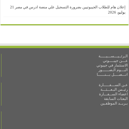
إعلان هام للطلاب الجيبوتيين بضرورة التسجيل علي منصة ادرس في مصر
21
يوليو، 2026
الـرئــيـــســـيـــــة
عـــن جيبــــوتي
الاستثمار في جيبوتي
البـــوم الـصــــــور
اتـــصــــل بـــنــــــا
عـن الســـفـــــارة
رئيـس البـعـــثـــة
اعضاء الســفـــارة
البعثات السابقة
بـريــد الموظفـين