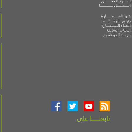
البـــوم الـصــــــور
اتـــصــــل بـــنــــــا
عـن الســـفـــــارة
رئيـس البـعـــثـــة
اعضاء الســفـــارة
البعثات السابقة
بـريــد الموظفـين