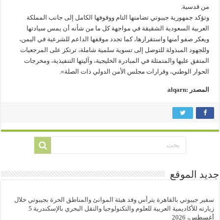
من قدسية.
وتؤكد جمهورية جيبوتي تضامنها التام ووقوفها الكامل إلى جانب المملكة
العربية السعودية الشقيقة في مواجهة كل ما من شأنه أن يمس سيادتها
ويعكر صفو أمنها واستقرارها، كما تجدد موقفها الداعم للشرعية في اليمن،
وللجهود المبذولة للتوصل إلى تسوية سلمية شاملة، ترتكز على المرجعيات
المتفق عليها والمتمثلة في المبادرة الخليجية، وآليتها التنفيذية، ومخرجات
الحوار الوطني، وقرارات مجلس الأمن الدولي ذات الصلة».
المصدر :alqarn
جديد الموقع
سفير جيبوتي بالقاهرة يترأس وفد هيئة الموانئ والمناطق الحرة بجيبوتي خلال
زيارته للأكاديمية العربية للعلوم والتكنولوجيا والنقل البحري بالإسكندرية
5
أغسطس، 2026