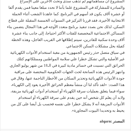
المشروع أن مساهماتهم لم تذهب سدى ونحث الآخرين على الإسراع
والمبادرة للمشاركة في المشروع علما بأننا لا نحدد مبلغا معينا فمن يقدم ألفا
أو عشرة آلاف يكون قد أسهم في البرنامج. كما عاهدنا الشعب أثناء الحملة
الانتخابية الأخيرة، فقد قررنا التركيز في السنوات الخمسة المقبلة على قطاع
السكن، لذلك نحن بصدد تنفيذ برنامج متعدد الأوجه في هذا المجال يتضمن بناء
المساكن الاجتماعية المخصصة للفئات الأكثر احتياجا، إلى جانب بناء عشرة
آلاف وحدة سكنية للقادرين، سيتم إطلاقها في القريب العاجل، وهذه الخطة
كفيلة بحل مشكلات السكن الاجتماعي.
في سياق متصل حذر رئيس الجمهورية من مغبة استخدام الأدوات الكهربائية
غير الأصلية والتي تشكل خطرا علي سلامة المواطنين وممتلكاتهم كتلك
الحرائق التي تسببت في خسائر مادية كبيرة في الـ18 من شهر يوليو الجاري.
وانتهز الرئيس هذه السانحة لحث الجهات الحكومية المختصة على مراقبة
جودة الأدوات الكهربائية وتحذير السكان من الأخطار الناجمة عنها، وقال في
هذا الصدد: «لقد تأكد لنا أن منشأ معظم الحرائق الأخيرة يعود إلى الكهرباء،
سواء فيما يتعلق بعمليات سرقة الكهرباء أو استخدام أدوات كهربائية مزيفة،
ولابد أن يعلم كل شخص أنه حين يقدم على سرقة الكهرباء أو استخدام
الأدوات المزيفة أنه لا يشكل خطرا على نفسه فحسب بل أيضا على كل من
يحيط به وتحديدا البيوت المجاورة».
المصدر :alqarn