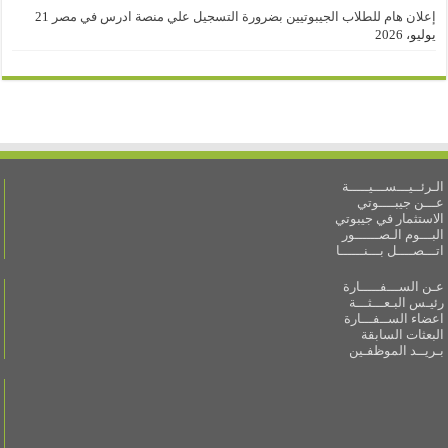
إعلان هام للطلاب الجيبوتيين بضرورة التسجيل علي منصة ادرس في مصر
21
يوليو، 2026
الـرئــيـــســـيـــــة
عـــن جيبــــوتي
الاستثمار في جيبوتي
البـــوم الـصــــــور
اتـــصــــل بـــنــــــا
عـن الســـفـــــارة
رئيـس البـعـــثـــة
اعضاء الســفـــارة
البعثات السابقة
بـريــد الموظفـين