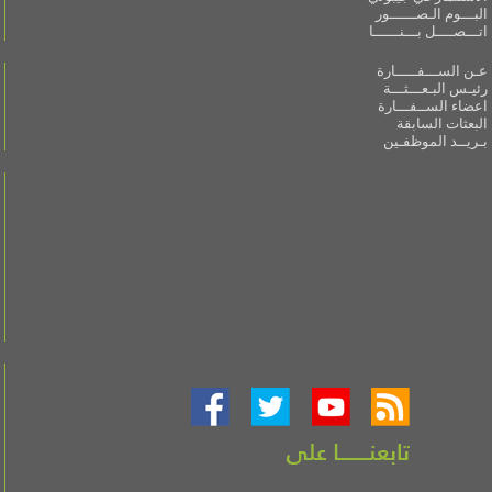
البـــوم الـصــــــور
اتـــصــــل بـــنــــــا
عـن الســـفـــــارة
رئيـس البـعـــثـــة
اعضاء الســفـــارة
البعثات السابقة
بـريــد الموظفـين