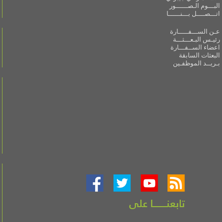
البـــوم الـصــــــور
اتـــصــــل بـــنــــــا
عـن الســـفـــــارة
رئيـس البـعـــثـــة
اعضاء الســفـــارة
البعثات السابقة
بـريــد الموظفـين