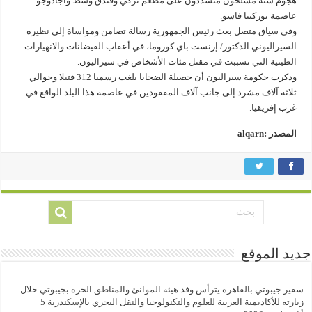
هجوم شنه مسلحون متشددون على مطعم تركي وفندق وسط واجادوجو
عاصمة بوركينا فاسو.
وفي سياق متصل بعث رئيس الجمهورية رسالة تضامن ومواساة إلى نظيره
السيراليوني الدكتور/ إرنست باي كوروما، في أعقاب الفيضانات والانهيارات
الطينية التي تسببت في مقتل مئات الأشخاص في سيراليون.
وذكرت حكومة سيراليون أن حصيلة الضحايا بلغت رسميا 312 قتيلا وحوالي
ثلاثة آلاف مشرد إلى جانب آلاف المفقودين في عاصمة هذا البلد الواقع في
غرب إفريقيا.
المصدر :alqarn
جديد الموقع
سفير جيبوتي بالقاهرة يترأس وفد هيئة الموانئ والمناطق الحرة بجيبوتي خلال
زيارته للأكاديمية العربية للعلوم والتكنولوجيا والنقل البحري بالإسكندرية
5