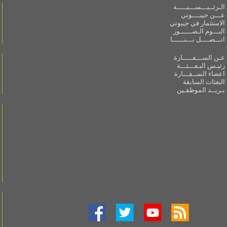
الـرئــيـــســـيـــــة
عـــن جيبــــوتي
الاستثمار في جيبوتي
البـــوم الـصــــــور
اتـــصــــل بـــنــــــا
عـن الســـفـــــارة
رئيـس البـعـــثـــة
اعضاء الســفـــارة
البعثات السابقة
بـريــد الموظفـين