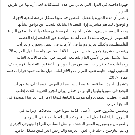
جهودا داخلية في الدول التي تعاني من هذه المشكلات لحل أزماتها عن طريق
الحوار.
واعتبر أن هذه الدورة بالقضايا المطروحة عليها تشكل فرصة لتنقية الأجواء
والوصول لتفاهم مشترك إزاء القضايا الشائكة للبحث عن توافق بشأنها.
ووجه السفير حرسي، الشكر للجامعة العربية على مواقفها الايجابية في النزاع
الجيبوتي الإريتري، مشددا على أهمية مواصلة دور الجامعة إزاء القضية
الفلسطينية، وكذلك تعزيز دورها في الأزمات في اليمن وسوريا والعراق.
ويتضمن مشروع جدول أعمال الدورة الـ148 لمجلس جامعة الدول العربية 28
بندا، يشمل تقرير الأمين العام للجامعة العربية حول نشاط الأمانة العامة
وإجراءات تنفيذ قرارات المجلس بين الدورتين الـ147 والـ148، والتقرير نصف
السنوي لهيئة متابعة تنفيذ القرارات والالتزامات حول متابعة تنفيذ قرارات قمة
عمان 2017.
وتشمل البنود أيضا قضية فلسطين والصراع العربي الإسرائيلي، وتطورات
الوضع في سوريا وليبيا واليمن، واحتلال إيران للجزر العربية الثلاث (طنب
الكبرى وطنب الصغرى وأبو موسى) التابعة لدولة الإمارات العربية المتحدة في
الخليج العربي.
ويتضمن مشروع جدول الأعمال كذلك بنودا حول التدخلات الإيرانية في
الشؤون الداخلية للدول العربية، ودعم السلام والتنمية في السودان
والصومال وجمهورية القمر المتحدة، والحل السلمي للنزاع الجيبوتي الإرتري،
ودعم النازحين داخليا في الدول العربية والنازحين العراقيين بشكل خاص.