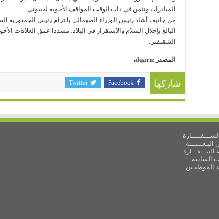
المبادرات ونثمن في ذات الوقت المواقف الأخوية لجيبوتي.
من جانبه ، أشاد رئيس الوزراء الصومالي بالتزام رئيس الجمهورية ال
البالغ بإحلال السلام والاستقرار في البلاد، مشددا عمق العلاقات الأخوي
الشقيقين.
المصدر :alqarn
Twitter
Facebook
شاركها
ســـفـــــارة
البـعـــثـــة
 الســفـــارة
ات السابقة
ـد الموظفـين