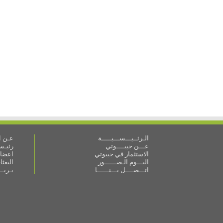
الـرئــيـــســـيـــــة
عـن ال
عـــن جيبــــوتي
رئيـس 
الاستثمار في جيبوتي
اعضاء
البـــوم الـصــــــور
البعث
اتـــصــــل بـــنــــــا
بـريـ