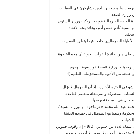
عديد من الممرضين والمسعفين الذين يشاركون في العمليات
 وزارة الصحة.
الصحة الصومالية فوزيه أبوبكر ، ووزير الشئون
لسيد /آدم حسن أدم ، وقائد بعثة الاتحاد
بجله.
أطباء الصوماليين خاصة فيما يتعلق بالعمليات
تي على متن طائرة للقوات الجوية أن هذه الخطوة
توجيهاته لوزارة الصحة فور وقوع الهجوم
الوحشي في مقديشو لإيفاد طاقم طبي كبير إلى الصومال بالإضافة إلى شحنة من الأدوية والمستلزمات الطبية (4
في الفترة الأخيرة ، إلا أن الصومال لا يزال
لشباب المتطرفة والمرتبطة بتنظيم القاعدة
 ، بل في المنطقة برمتها.
د عبد الله محمد « فرماجو» ، والوزراء السيد /
حكومة وشعبا مع الصومال في جهوده الحثيثة
الشباب.
لقاه بلاده من جيبوتي ، قائلا « إن وقوف جيبوتي
 يخفى عن أحد ، ولا يسعنا إلا أن نشيد بهذه