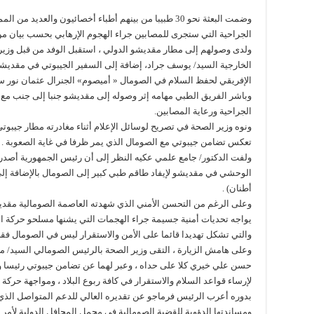
وضمت البعثة نحو 30 طبيبا من بينهم أطباء أخصائيون وال
الجراحية التي ستجرى للمصابين جراء الهجوم الإرهابي بحسب بيان من
ولدى وصولهم إلى مطار مقديشو الدولي ، استقبل الوفد من قبل وزيرة 
الخارجية السيد/ يوسف جراد، إضافة إلى السفير الجيبوتي في مقديشو ا
الإفريقي لحفظ السلام في الصومال « أميصوم» الجنرال عثمان نور س
وباشر الفريق الطبي مهامه إثر وصوله إلى مقديشو جنبا إلى جنب مع ال
الجراحية ورعاية المصابين.
ونوه وزير الصحة في تصريح لوسائل الإعلام أثناء مغادرته مطار جيبو
تعكس تضامن جيبوتي مع الصومال الذي يمر ظرفا في غاية الصعوبة .
ولفت الدكتور/ جامع علمي عكيه النظر إلى أن رئيس الجمهورية أصدر 
أطنان) .
وعلى الرغم من التحسن الأمني الذي شهدته العاصمة الصومالية مقديشو 
يواجه تحديات أمنية جسيمة جراء الهجمات التي يشنها مسلحو حركة ا
والتي تشكل تهديدا قائما على الأمن والاستقرار ليس في الصومال فقط
وعلى هامش الزيارة ، التقى وزير الصحة بالرئيس الصومالي السيد/ محم
حسن علي خيري كلا على حداه ، وعبر لهما عن تضامن جيبوتي رئيسا و
لإرساء قواعد السلام والاستقرار في كافة ربوع البلاد ، ومواجهة حركة 
بدوره أعرب الرئيس فرماجو عن تقديره العالي للدعم المتواصل الذي تت
ومساندتها الدؤوبة للقضية الصومالية في مجمل المحافل الدولية لأمر لا