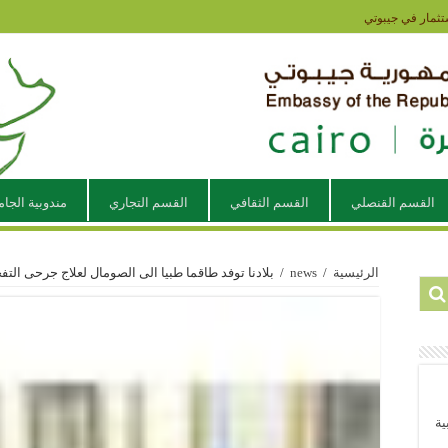
تثمار في جيبوتي
القسم القنصلي
القسم الثقافي
القسم التجاري
مندوبية الجام
الرئيسية
/
news
/
بلادنا توفد طاقما طبيا الى الصومال لعلاج جرحى التفج
ية