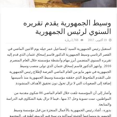
وسيط الجمهورية يقدم تقريره
السنوي لرئيس الجمهورية
19 أكتوبر، 2017
2,768 زيارة
استقبل رئيس الجمهورية السيد /إسماعيل عمر جيله يوم الاثنين الماضي في
القصر الرئاسي وسيط الجمهورية الدكتور قاسم إسحاق عثمان الذي قدم إليه
تقريره السنوي المتضمن أبرز مهام وأنشطة مؤسسته خلال العام المنصرم
2016 . وانتهز الدكتور قاسم إسحاق عثمان الذي تولى منصب وسيط
الجمهورية في شهر مايو من العام الماضي الفرصة لإطلاع رئيس الجمهورية
على التقدم الملحوظ الذي حققته مؤسسة وسيط الجمهورية منذ تأسيسها
إضافة إلى الصعوبات التي لا تزال تحول دون تحقيق الأهداف المنشودة.
وأشار إلى أن المؤسسة تلقت خلال العام الماضي 86 شكوى مقدمة من
المواطنين، تمت تسوية وحل 37 منها ، فيما لا تزال بقية الشكاوى قيد الدراسة
والمتابعة.
بدوره ، أشاد رئيس الجمهورية بالأعمال المنجزة من قبل مؤسسة وسيط
الجمهورية ومساعيها الحثيثة لمواكبة وترسيخ قيم الديمقراطية في المجتمع