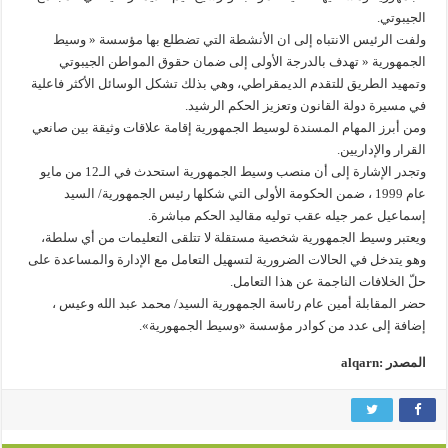
الجيبوتي.
ولفت الرئيس الانتباه إلى ان الأنشطة التي تضطلع بها مؤسسة « وسيط
الجمهورية « تهدف بالدرجة الأولى إلى ضمان حقوق المواطن الجيبوتي
وتمهيد الطريق للتقدم الديمقراطي، وهي بذلك تشكل الوسائل الأكثر فاعلية
في مسيرة دولة القانون وتعزيز الحكم الرشيد.
ومن أبرز المهام المسندة لوسيط الجمهورية إقامة علاقات وثيقة بين صانعي
القرار والإداريين.
وتجدر الإشارة إلى أن منصب وسيط الجمهورية استحدث في الـ12 من مايو
عام 1999 ، ضمن الحكومة الأولى التي شكلها رئيس الجمهورية/ السيد
إسماعيل عمر جيله عقب توليه مقاليد الحكم مباشرة.
ويعتبر وسيط الجمهورية شخصية مستقلة لا تتلقى التعليمات من أي سلطة،
وهو يتدخل في الحالات الضرورية لتسهيل التعامل مع الإدارة والمساعدة على
حلّ الخلافات الناجمة عن هذا التعامل.
حضر المقابلة أمين عام رئاسة الجمهورية السيد/ محمد عبد الله وعيس ،
إضافة إلى عدد من كوادر مؤسسة «وسيط الجمهورية».
المصدر :alqarn