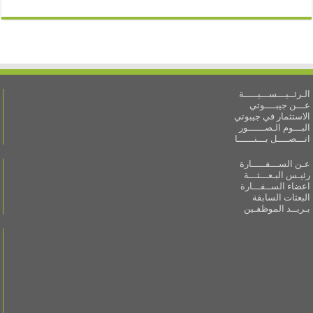
الـرئــيـــســـيـــــة
عـــن جيبــــوتي
الاستثمار في جيبوتي
البـــوم الـصــــــور
اتـــصــــل بـــنــــــا
عـن الســـفـــــارة
رئيـس البـعـــثـــة
اعضاء الســفـــارة
البعثات السابقة
بـريــد الموظفـين