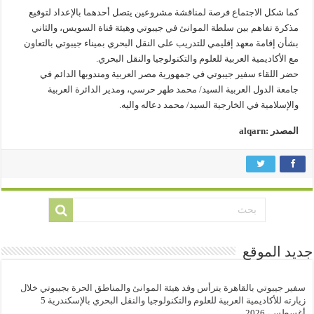
كما شكل الاجتماع فرصة لمناقشة مشروعين يتصل أحدهما بالإعداد لتوقيع
مذكرة تفاهم بين سلطة الموانئ في جيبوتي وهيئة قناة السويس، والثاني
بشأن إقامة معهد إقليمي للتدريب على النقل البحري بميناء جيبوتي بالتعاون
مع الأكاديمية العربية للعلوم والتكنولوجيا والنقل البحري.
حضر اللقاء سفير جيبوتي في جمهورية مصر العربية ومندوبها الدائم في
جامعة الدول العربية السيد/ محمد طهر حرسي، ومدير الدائرة العربية
والإسلامية في الخارجية السيد/ محمد دعاله واليه.
المصدر :alqarn
جديد الموقع
سفير جيبوتي بالقاهرة يترأس وفد هيئة الموانئ والمناطق الحرة بجيبوتي خلال
زيارته للأكاديمية العربية للعلوم والتكنولوجيا والنقل البحري بالإسكندرية
5
أغسطس، 2026