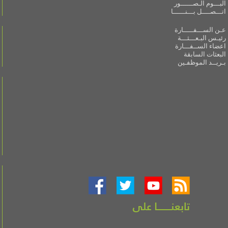
البـــوم الـصــــــور
اتـــصــــل بـــنــــــا
عـن الســـفـــــارة
رئيـس البـعـــثـــة
اعضاء الســفـــارة
البعثات السابقة
بـريــد الموظفـين