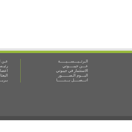
الـرئــيـــســـيـــــة
عـن ال
عـــن جيبــــوتي
رئيـس 
الاستثمار في جيبوتي
اعضاء
البـــوم الـصــــــور
البعث
اتـــصــــل بـــنــــــا
بـريـ
© جميع الحقوق محفوظة لـسفارة جمهورية جيبوتي في القاهرة 2026 ( وزارة الخارجية - ج