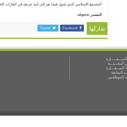
المجتمع الإسلامي الذي تحول فيما بعد إلى أمة عريقة في القارات ال
المصدر :alqarn
Twitter
Facebook
شاركها
ســـفـــــارة
البـعـــثـــة
 الســفـــارة
ات السابقة
ـد الموظفـين
مهورية جيبوتي )