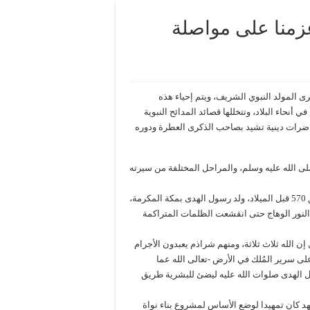
زمنا على مواصلة
ى المولد النبوي الشريف، ويتم إحياء هذه
أنحاء البلاد، وتتخللها قصائد المدائح النبوية
محاضرات دينية تشيد بصاحب الذكرى العطرة ودوره
لى الله عليه وسلم، والمراحل المختلفة من سيرته
في مثل يوم غد الموافق 12 من شهر ربيع الأول من عام الفيل النوافق 570 قبل الميلاد، ولد رسول الهدى بمكة المكرمة،
النور الوهاج حتى انقشعت الظلمات المتراكمة
ن الله ثلاث ثلاثة، ومنهم شراذم يعبدون الأجرام
على سرير المُلك في الأرض -تعالى الله عما
ول الهدى صلوات الله عليه ليضئ للبشرية طريق
عهد كان تمهيدا لوضع الأساس لمشروع بناء نواة