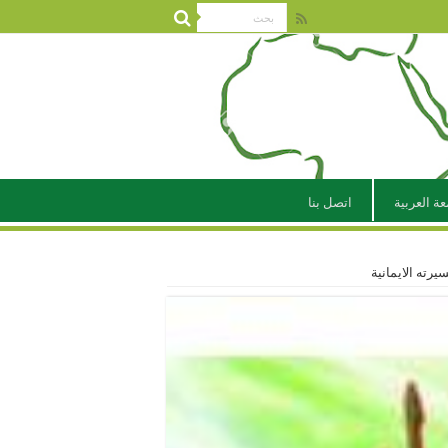
عة العربية
اتصل بنا
رته الايمانية