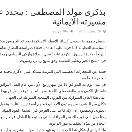
بذكرى مولد المصطفى : يتجدد ع
مسيرته الايمانية
29 نوفمبر، 2017
2,204 زيارة
تحتفل جمهورية جيبوتي كسائر الأقطار الإسلامية يوم غد الخميس بذكر
المناسبة العظيمة كما جرت عليه العادة باحتفالات واسعة النطاق تقام في 
ابتهاجاً بولادة الرسول الكريم عليه أفضل الصلاة وأزكى التسليم، و
في «نسج الخير وتعليم الفضيلة وفق منهج رباني رصين»،
فضلا عن المعجزات العظيمة التي اقترنت بميلاد النبي الأكرم محمد ص
العطرة فيما بعد.
فاستنار الكون بنور طلعته صلى الله عليه وسلم، وأشرقت الأرض بهذا 
على هذا العام، المتوارثة من القرون الهمجية المتوغلة في الجهل.
فكان من البشرية من يعبدون الأصنام، فمنهم أمة تدين بالتثليث وتقول إ
العلوية، ويعتقدون أن الإله قاعد على العرش في السماء قعود المَلِك 
يختلقون- إلى غير ذلك من الخرافات التي يستبعدها العاقل. فولد رس
النجاة من هذه الظلمات بنور الدعوة.
ولد الهادي ليشكل هذا الحدث بداية عهد جديد للحياة البشرية، بداية 