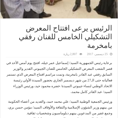
الرئيس يرعى افتتاح المعرض
التشكيلي الخامس للفنان رفقي
بامخرمة
25 ديسمبر، 2017
2,807 زيارة
برعاية رئيس الجمهورية السيد/ إسماعيل عمر جيله، افتتح يوم أمس الأحد في
قصر الشعب المعرض التشكيلي الخامس للفنان الجيبوتي القدير والوزير
السابق رفقي عبد القادر بامخرمة، وتمت مراسم افتتاح المعرض الذي تستمر
فعالياته حتى الـ27 من شهر ديسمبر الجاري بحضور السيدة الأولي رئيسة
الاتحاد الوطني لنساء جيبوتي السيدة/ خضره محمود حيد، ورئيس الوزراء
السيد/ عبد القادر كامل محمد،
ورئيس الجمعية الوطنية السيد/ علي محمد حمد، والعديد من أعضاء الحكومة
من بينهم وزير الشؤون الإسلامية والثقافة والأوقاف السيد/ مؤمن حسن بري،
وجمع غفير من المدعوين بينهم دبلوماسيون وشخصيات ثقافية.