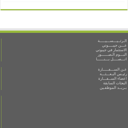
الـرئــيـــســـيـــــة
عـــن جيبــــوتي
الاستثمار في جيبوتي
البـــوم الـصــــــور
اتـــصــــل بـــنــــــا
عـن الســـفـــــارة
رئيـس البـعـــثـــة
اعضاء الســفـــارة
البعثات السابقة
بـريــد الموظفـين