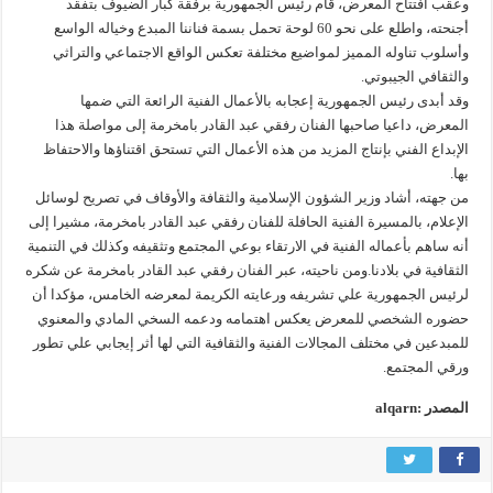
وعقب افتتاح المعرض، قام رئيس الجمهورية برفقة كبار الضيوف بتفقد
أجنحته، واطلع على نحو 60 لوحة تحمل بسمة فناننا المبدع وخياله الواسع
وأسلوب تناوله المميز لمواضيع مختلفة تعكس الواقع الاجتماعي والتراثي
والثقافي الجيبوتي.
وقد أبدى رئيس الجمهورية إعجابه بالأعمال الفنية الرائعة التي ضمها
المعرض، داعيا صاحبها الفنان رفقي عبد القادر بامخرمة إلى مواصلة هذا
الإبداع الفني بإنتاج المزيد من هذه الأعمال التي تستحق اقتناؤها والاحتفاظ
بها.
من جهته، أشاد وزير الشؤون الإسلامية والثقافة والأوقاف في تصريح لوسائل
الإعلام، بالمسيرة الفنية الحافلة للفنان رفقي عبد القادر بامخرمة، مشيرا إلى
أنه ساهم بأعماله الفنية في الارتقاء بوعي المجتمع وتثقيفه وكذلك في التنمية
الثقافية في بلادنا.ومن ناحيته، عبر الفنان رفقي عبد القادر بامخرمة عن شكره
لرئيس الجمهورية علي تشريفه ورعايته الكريمة لمعرضه الخامس، مؤكدا أن
حضوره الشخصي للمعرض يعكس اهتمامه ودعمه السخي المادي والمعنوي
للمبدعين في مختلف المجالات الفنية والثقافية التي لها أثر إيجابي علي تطور
ورقي المجتمع.
المصدر :alqarn