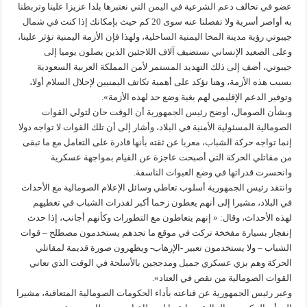
عضو في تحالف دعم الشرعية في اليمن التي نعتبرها بلدا عزيزا علينا وتربطنا
به أواصر أسرية ولا تفصلنا عنه سوى 20 كم حيث بإمكانك إذا كنت في شمال
جيبوتي رؤية مدينة المخا اليمنية الساحلية، ولهذا فإن الأزمة اليمنية تؤثر علينا،
وعلى الصعيد الإنساني نستضيف آلاف اللاجئين الذين يصلون يوميا إلى
جيبوتي، أضف إلى ذلك التهديد المستمر لأمن المملكة العربية السعودية
بسبب هذه الأزمة، وهنا نؤكد على أهمية تكاتف اليمنيين لإحلال السلام أولا،
وتوفير الدعم الإقليمي لهم بغية وضع حد لهذه الأزمة».
وبشأن الصومال، أوضح رئيس الجمهورية أن الوقت حان لتولي القوات
الصومالية المسئولية الأمنية في البلاد، وأشار إلى أن تلك القوات لا تواجه دولا
إنما تواجه حركة الشباب، معربا عن ثقته بأنها قادرة على التعامل مع ما تبقى
من مقاتلي الحركة التي أصبحت عاجزة عن القيام بمواجهة عسكرية
وانحسرت قدراتها في وضع العبوات الناسفة.
وانتقد رئيس الجمهورية أسلوب تعاطي وسائل الإعلام الصومالية مع الأحداث
في البلاد، مشيرا إلى أنهم يعطون زخما أكبر لقدرات الشباب في تغطيهم
لهذه الأحداث، وقال: « إنهم يتعاطون مع التطورات وكأنهم أجانب، إذا حدث
إنفجار بسيارة مفخخة تركت في موقع ما تجدهم يستخدمون مصطلح – قوات
الشباب – ولا يستخدمون تعبير -الإرهاب- ويظهرون صورة قديمة لمقاتلي
الحركة وهم بزي عسكري جميل ومدججين بالأسلحة في الوقت الذي تعاني
القوات الصومالية من نقص في العتاد».
وعبر رئيس الجمهورية عن قناعته بأداء الحكومات الصومالية المتعاقبة، مشيرا