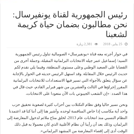
رئيس الجمهورية لقناة يونفيرسال:
نحن مطالبون بضمان حياة كريمة
لشعبنا
25 يناير، 2018
2,381 زيارة
في حوار أجرته معه قناة «يونفيرسال» الصومالية تناول رئيس الجمهورية
السيد/ إسماعيل عمر جيله الانتخابات البرلمانية المقبلة، وجملة أخرى من
القضايا على الصعيد الوطني وعلى مستوى المنطقة، وفيما يلي نقدم لكم
حديث الرئيس خلال المقابلة. وقد استهل الرئيس حديثه في الحوار بالإجابة
عن سؤال يتعلق بالأجواء التي تسير فيها الاستعدادات للانتخابات البرلمانية
المقرر إجراؤها في الثالث والعشرين من شهر فبراير القادم، حيث قال في
هذا الصدد: «إن الشعب الجيبوتي بات الآن متعودا على الانتخابات،
ونحن نسير حاليا وفق نظام التكتلات بين أحزاب كثيرة لصعوبة تحقيق حزب
واحد أية مكاسب إذا خاض المنافسة لوحده. وأشير هنا إلى أننا كنا قد اعتمدنا
النظام النسبي منذ انتخابات عام 2013، لخلق مناخ ملائم لدخول المعارضة إلى
البرلمان، وذلك بعد أن رأينا أن نظام الأغلبية الذي كان معمولا به قبل ذلك
الوقت أدى إلى إقصاء المعارضة من المشهد البرلماني».