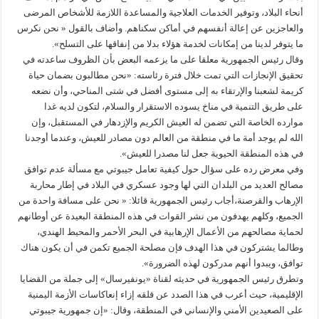
أنحاء البلاد، وتوفير الخدمات العلاجية والمساعدة اللازمة للأشخاص المرضى
والعاجزين عن إعالة أنفسهم في أماكن سكناهم. وأضاف بالقول « نحن نكرس
ما يتوفر لدينا من إمكانات لخدمة هؤلاء بدلا من إنفاقها على التسلح».
وقال رئيس الجمهورية معلقا على ما يزعمه البعض بأن الظروف ساعدته في
تحقيق الإنجازات التي تمت خلال فترة رئاسته: «نحن مطالبون بضمان حياة
كريمة لشعبنا والإرتقاء به إلى مستوى أفضل في شتى المناحي، وأن نضعه
على طريق التنمية في مناخ يسوده الاستقرار والسلام، لتكون لديه غدا
موارده الخاصة التي تضمن له العيش الكريم والإزدهار في المستقبل، وإن
الله لم يوجد أمة ما في منطقة من العالم دون مصادر للعيش، وعندما أوجدنا
في هذه المنطقة الحيوية جعل لنا مصدرا للعيش».
وفي معرض رده على سؤال حول كيفية تعامل جيبوتي مع مسألة عدم توافق
مصالح العديد من البلدان التي لها وجود عسكري في البلاد في إطار محاربة
الإرهاب والقرصنة،أجاب رئيس الجمهورية قائلا: « نحن على مسافة واحدة من
الجميع، وكلهم يهدفون من نشر القوات في هذه المنطقة البعيدة عن أوطانهم
لحماية مصالحهم من الأعمال الإرهابية في البحر الأحمر والمحيط الهندي،
وطالما يشتركون في هذا الهدف فإن مصلحة الجميع تكمن في أن يكون هناك
توافق، ويبدوا أنهم مدركون لهذه الضرورة».
وتطرق رئيس الجمهورية في حديثه لقناة «يونفيرسال» إلى جملة من القضايا
الإقليمية، حيث أعرب في هذا الصدد عن قلقه إزاء إنعاكاسات الأزمة اليمنية
على الصعيدين الأمني والإنساني في المنطقة، وقال: «إن جمهورية جيبوتي