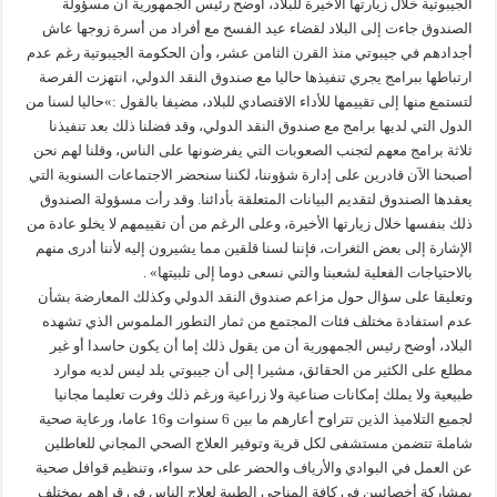
الجيبوتية خلال زيارتها الأخيرة للبلاد، أوضح رئيس الجمهورية أن مسؤولة
الصندوق جاءت إلى البلاد لقضاء عيد الفسح مع أفراد من أسرة زوجها عاش
أجدادهم في جيبوتي منذ القرن الثامن عشر، وأن الحكومة الجيبوتية رغم عدم
ارتباطها ببرامج يجري تنفيذها حاليا مع صندوق النقد الدولي، انتهزت الفرصة
لتستمع منها إلى تقييمها للأداء الاقتصادي للبلاد، مضيفا بالقول :»حاليا لسنا من
الدول التي لديها برامج مع صندوق النقد الدولي، وقد فضلنا ذلك بعد تنفيذنا
ثلاثة برامج معهم لتجنب الصعوبات التي يفرضونها على الناس، وقلنا لهم نحن
أصبحنا الآن قادرين على إدارة شؤوننا، لكننا سنحضر الاجتماعات السنوية التي
يعقدها الصندوق لتقديم البيانات المتعلقة بأدائنا. وقد رأت مسؤولة الصندوق
ذلك بنفسها خلال زيارتها الأخيرة، وعلى الرغم من أن تقييمهم لا يخلو عادة من
الإشارة إلى بعض الثغرات، فإننا لسنا قلقين مما يشيرون إليه لأننا أدرى منهم
بالاحتياجات الفعلية لشعبنا والتي نسعى دوما إلى تلبيتها» .
وتعليقا على سؤال حول مزاعم صندوق النقد الدولي وكذلك المعارضة بشأن
عدم استفادة مختلف فئات المجتمع من ثمار التطور الملموس الذي تشهده
البلاد، أوضح رئيس الجمهورية أن من يقول ذلك إما أن يكون حاسدا أو غير
مطلع على الكثير من الحقائق، مشيرا إلى أن جيبوتي بلد ليس لديه موارد
طبيعية ولا يملك إمكانات صناعية ولا زراعية ورغم ذلك وفرت تعليما مجانيا
لجميع التلاميذ الذين تتراوح أعارهم ما بين 6 سنوات و16 عاما، ورعاية صحية
شاملة تتضمن مستشفى لكل قرية وتوفير العلاج الصحي المجاني للعاطلين
عن العمل في البوادي والأرياف والحضر على حد سواء، وتنظيم قوافل صحية
بمشاركة أخصائيين في كافة المناحي الطبية لعلاج الناس في قراهم بمختلف