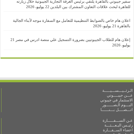
سفير جيبوتي بالقاهرة يلتقي برئيس الغرفة التجارية الجيبوتية خلال زيارته
للقاهرة لبحث علاقات التعاون المشترك بين البلدين
22 يوليو، 2026
اعلان هام خاص بالضوابط التنظيمية للتعامل مع السفارة موجه لأبناء الجالية
بالقاهرة
21 يوليو، 2026
إعلان هام للطلاب الجيبوتيين بضرورة التسجيل علي منصة ادرس في مصر
21
يوليو، 2026
الـرئــيـــســـيـــــة
عـــن جيبــــوتي
الاستثمار في جيبوتي
البـــوم الـصــــــور
اتـــصــــل بـــنــــــا
عـن الســـفـــــارة
رئيـس البـعـــثـــة
اعضاء الســفـــارة