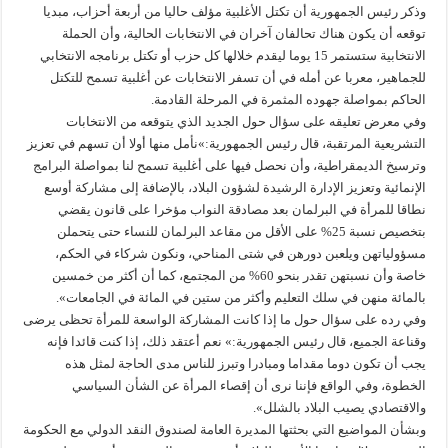
وذكر رئيس الجمهورية أن تكتل الأغلبية مؤلف حاليا من أربعة أحزاب، مبديا
توقعه أن يكون هناك تحالفان آخران في الانتخابات الحالية، وأن الحملة
الانتخابية ستستمر 15 يوما ليقدم خلالها كل حزب أو تكتل برنامجه الانتخابي
للجماهير، معربا عن أمله في أن تسفر الانتخابات عن أغلبية تسمح للتكتل
الحاكم بمواصلة جهوده المثمرة في المرحلة القادمة.
وفي معرض تعليقه على سؤال حول الجديد الذي يتوقعه من الانتخابات
التشريعية المرتقبة، قال رئيس الجمهورية:»نأمل منها أولا أن تسهم في تعزيز
وترسيخ الديمقراطية، وأن نحصل فيها على أغلبية تسمح لنا بمواصلة البرامج
الإنمائية وتعزيز الإدارة الرشيدة لشؤون البلاد، بالإضافة إلى مشاركة أوسع
نطاقا للمرأة في البرلمان بعد مصادقة النواب مؤخرا على قانون يقضي
بتخصيص نسبة 25% على الأقل من مقاعد البرلمان للنساء حتى يتحملن
مسؤولياتهن ويلعبن دورهن في شتى المناحي، ونكون شركاء في الحكم،
خاصة وأن نسبتهن تقدر بنحو 60% من المجتمع، كما أن أكثر من خمسين
بالمائة منهن في سلك التعليم وأكثر من ستين في المائة في الجامعات».
وفي رده على سؤال حول ما إذا كانت المشاركة الواسعة للمرأة تحظى يرضى
وقناعة الجميع، قال رئيس الجمهورية:» نعم أعتقد ذلك، إذا كنت قائدا فإنه
يجب أن تكون دوما مقداما ومبادرا وتبرز للناس مدى الحاجة لمثل هذه
الخطوة، وفي الواقع فإننا نرى أن إقصاء المرأة عن الشأن السياسي
والاقتصادي يصيب البلاد بالشلل».
وبشأن المواضيع التي بحثتها المديرة العامة لصندوق النقد الدولي مع الحكومة