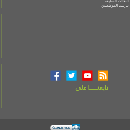
البعثات السابقة
بـريــد الموظفـين