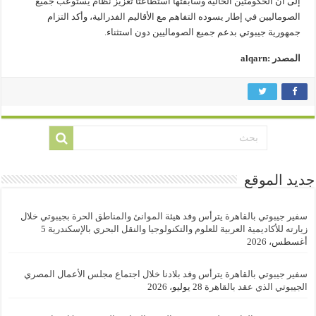
إلى أن الحكومتين الحالية وسابقتها استطاعتا تعزيز نظام يستوعب جميع
الصوماليين في إطار يسوده التفاهم مع الأقاليم الفدرالية، وأكد التزام
جمهورية جيبوتي بدعم جميع الصوماليين دون استثناء.
المصدر :alqarn
جديد الموقع
سفير جيبوتي بالقاهرة يترأس وفد هيئة الموانئ والمناطق الحرة بجيبوتي خلال
زيارته للأكاديمية العربية للعلوم والتكنولوجيا والنقل البحري بالإسكندرية
5
أغسطس، 2026
سفير جيبوتي بالقاهرة يترأس وفد بلادنا خلال اجتماع مجلس الأعمال المصري
الجيبوتي الذي عقد بالقاهرة
28 يوليو، 2026