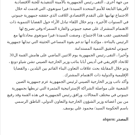
من جهة أخرى ، التقى رئيس الجمهورية بالأمينة التنفيذية للجنة الاقتصادية
لأفريقيا التابعة للأمم المتحدة السيدة/ فيرا سونغوي، التي قدمت له خلال
الاجتماع تهانيها على التقدم الاقتصادي اللافت الذي حققته جمهورية جيبوتي
في السنوات الأخيرة ، وتم خلال اللقاء تبادل الآراء حول القضايا التنموية ذات
الاهتمام المشترك على صعيد جيبوتي والقارة السمراء.وفي تصريح لها
للصحفيين عقب هذا الاجتماع ، وصفت السيدة/ فيرا سونغوي محادثاتها مع
الرئيس بالبناءة ، مؤكدة أنها تدعم بقوة المساعي الحثيثة التي تبذلها جمهورية
جيبوتي لتحقيق التنمية المستدامة.
وأخيرا ، التقى رئيس الجمهورية يوم الاثنين الماضي على هامش القمة ال30
للاتحاد الإفريقي في أديس أبابا بنائب وزير الخارجية الصيني تشن شياو دونغ ،
وتم خلال المقابلة بحث علاقات التعاون البناء القائم بين البلدين ، والقضايا
الإقليمية والدولية ذات الاهتمام المشترك .
وأكد نائب وزير الخارجية الصيني لرئيس الجمهورية عزم جمهورية الصين
الشعبية على مواصلة الشراكة الإستراتيجية المثمرة التي تربطها بجمهورية
جيبوتي في مختلف المجالات. ورافق رئيس الجمهورية في هذه القمة وفد رفيع
من بين أعضائه وزير الشؤون الخارجية والتعاون الدولي، الناطق الرسمي
باسم الحكومة السيد/ محمود علي يوسف.
المصدر :alqarn