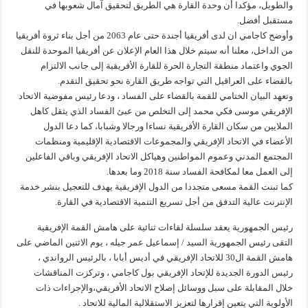
والطويل، مؤكدا أن وحدة القارة هي الطريق لتحقيق آمال شعوبها في
مستقبل أفضل.
وأوضح كاجامي ان لدى أفريقيا أجندة حتى عام 2063 من أجل بناء ثروة أفريقيا
من الداخل، معلنا أنه سيتم خلال هذا العام الإعلان عن أفريقيا الموحدة للنقل
الجوي واعتماد منطقة التجارة الحرة للقارة الأفريقية إلى جانب الالتزام
بالقضاء على العراقيل التي تواجه طريق القارة نحو تحقيق التقدم.
وتعهد البيان الختامي للقمة بالقضاء على الفساد ، ودعا رئيس مفوضية الاتحاد
الإفريقي موسى فكي محمد إلى التخلص من عبئ الفساد الذي يثقل كاهل
الملايين من سكان القارة الأفريقية نساءا ورجالا وشبابا، كما دعا الدول
الأعضاء في الاتحاد الإفريقي والمجموعات الاقتصادية الإقليمية ومنظمات
المجتمع المدني وعموم المواطنين وهياكل الاتحاد الإفريقي وباقي الفاعلين
إلى العمل معا لمكافحة الفساد سنة 2018 وما بعدها.
كما تبنت القمة مسعى متجددا من الدول الإفريقية يهدف للتعجيل بنشر خدمة
الإنترنت عالية التدفق من أجل تسريع التنمية الاقتصادية في القارة.
رئيس الجمهورية يعقد سلسلة لقاءات ثنائية على هامش القمة الإفريقية
التقى رئيس الجمهورية السيد / إسماعيل عمر جيله ، يوم الاثنين الماضي على
هامش القمة ال30 للاتحاد الإفريقي في أديس أبابا ، بالرئيس الرواندي ،
رئيس الدورة الجديدة للإتحاد الإفريقي بول كاجامي ، وتركزت المناقشات
خلال المقابلة على سبل ووسائل إصلاح الاتحاد الأفريقي،والإجراءات ذات
الأولوية التي يتعين إقرارها لتعزيز الاستقلالية المالية للاتحاد .