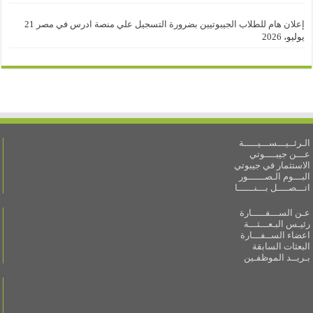
إعلان هام للطلاب الجيبوتيين بضرورة التسجيل علي منصة ادرس في مصر
21
يوليو، 2026
الـرئــيـــســـيـــــة
عـــن جيبــــوتي
الاستثمار في جيبوتي
البـــوم الـصــــــور
اتـــصــــل بـــنــــــا
عـن الســـفـــــارة
رئيـس البـعـــثـــة
اعضاء الســفـــارة
البعثات السابقة
بـريــد الموظفـين