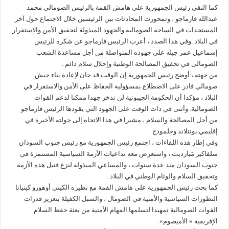
كما التقى رئيس الجمهورية على هامش القمة بالرئيس الصومالي محمد
عبدالله فارماجو ، وتمحورت المحادثات بين الرئيسين خلال الاجتماع حول آخر
المستجدات في الساحة الصومالية والجهود المبذولة لتحقيق الأمن والاستقرار
في البلاد .وفي هذا الصدد ، أعرب الرئيس فارماجو عن شكره للرئيس
إسماعيل عمر جيله على جهوده المتواصلة من أجل مساعدة الشعب
الصومالي في تحقيق المصالحة الوطنية وإحلال سلام دائم .
من جهته ، أوضح رئيس الجمهورية إن الوقت قد حان لإعادة بناء جيش
صومالي قادر على الاضطلاع بمسؤولية الحفاظ على الأمن والاستقرار في
البلاد ، مؤكدا أن الحكومة الجيبوتية لن تدخر جهدا ممكنا لدعم القوات
الصومالية. وأثنى في ذات الوقت على الجهود التي يقودها الرئيس فارماجو
من أجل المصالحة والسلام ، مشيرا في هذا الاتجاه إلى جولته الأخيرة في
إقليمي بونتلاند وجلمودج .
وفي إطار هذه اللقاءات ، اجتمع رئيس الجمهورية مع رئيس جنوب السودان
سلفاكير مَيارديت ، واستعرض معه تداعيات الأزمة السياسية المستمرة في
جنوب السودان منذ عدة سنوات ، والمساعي المبذولة لنزع فتيل هذه الأزمة
وتحقيق السلام والوئام الوطني في البلاد .
كما بحث رئيس الجمهورية على هامش القمة مع نظيره الكيني أوهورو كينياتا
التطورات السياسية والأمنية في الصومال ، والسبل الكفيلة بتعزيز قدرات
القوات الصومالية تمهيدا لتسلمها المهام الأمنية من بعثة حفظ السلام
الإفريقية « الأميصوم» .