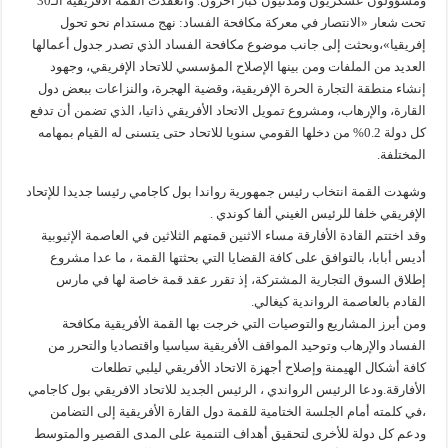
ومسؤولون عسكريون ومدنيون كبار آخرون. وانعقدت القمة الأفريقية الـ30
تحت شعار «الانتصار في معركة مكافحة الفساد: نهج مستدام نحو تحول
إفريقيا»،وبحثت إلى جانب موضوع مكافحة الفساد الذي تصدر جدول أعمالها
العديد من الملفات ومن بينها الإصلاح المؤسسي للاتحاد الإفريقي، وجهود
إنشاء منطقة التجارة الحرة الإفريقية، وقضية الهجرة، والنزاعات ببعض دول
القارة، والإرهاب، ومشروع تمويل الاتحاد الأفريقي ذاتيا، الذي تضمن أن تدفع
كل دولة 0.2% من دخلها القومي سنويا للاتحاد حتى يتسنى له القيام بمهامه
المختلفة.
وشهدت القمة انتخاب رئيس جمهورية رواندا بول كاجامي رئيسا جديدا للإتحاد
الإفريقي خلفا للرئيس الغيني ألفا كوندي .
وقد اختتم القادة الأفارقة مساء الاثنين قمتهم الثلاثين في العاصمة الإثيوبية
أديس أبابا، بالتوافق على كافة القضايا التي بحثتها القمة ، ما عدا مشروع
إطلاق السوق التجارية المشتركة، إذ تقرر عقد قمة خاصة لها في مارس
القادم بالعاصمة الرواندية كيغالي.
ومن أبرز المشاريع والتوصيات التي خرجت بها القمة الأفريقية مكافحة
الفساد والإرهاب وتوحيد المواقف الأفريقية سياسيا واقتصاديا والتحرر من
كافة أشكال الهيمنة وإصلاح أجهزة الاتحاد الأفريقي ليلبي تطلعات
الأفارقة.ودعا الرئيس الرواندي ، الرئيس الجديد للاتحاد الافريقي بول كاجامي
،في كلمته أمام الجلسة الختامية للقمة دول القارة الأفريقية إلى التضامن
ودعم كل دولة للأخرى لتحقيق أهداف التنمية على المدى القصير والمتوسط