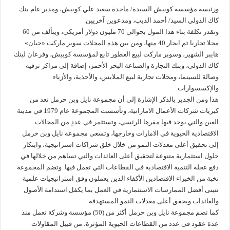
ورئيسة مؤسسة كوبيش السيدة/ ماجدة سعيد علي كوبيش، ومدير عام بنك
كاك الدولي السيد/ أحمد الديب، ومدعوين آخريين.
وتقدر تكلفة بناء هذا المول بحوالي 70 مليون دولار أمريكي، ويتألف من 60
محلا تجاريا تم ايجار 40 منها، ومن بين هذه المحلات سوبر ماركت «جيان»
هايبر الشهير، وسوبر ماركت لبيع العطور تابع لمؤسسة كوبيش، وفرعان لبنك
كاك الدولي، وبنك التجارة والصناعة البحر الأحمر، إضافة إلي مراكز ترفيه
وصالة للسينما، ومحلات تجارية لبيع الملابس، والأحذية، والأزياء
والإكسسوارات.
هذا ومن الجدير بالذكر الإشارة إلى أن مجموعة نايل وبن حرمل تعد من
كبريات شركات الأعمال الاماراتية، وتأسست المجموعة عام 1979 في مدينة
العين والتي يوجد فيها مقرها الرئسي، وتستثمر في عددٍ من المجالات
الاقتصادية الحيوية في الامارات وخارجها، وتسعى مجموعة نايل وبن حرمل
إلى تحقيق أعلى معدلات النمو من خلال خلق شراكات استراتيجية، وابتكار
حلول استثمارية متنوعة لتحقيق أعلى العائدات والتي تساهم من خلالها في
دفع عجلة التنمية الاقتصادية في القطاعات التي تعمل فيها. وتضم المجموعة
نخبة من الخبراء الاقتصادين الأكفاء الذين يعملون وفق استراتيجيات علمية
تتبنى أفضل الممارسات الاستثمارية في العمل بما يكفل استدامة الأصول
والعائدات ويحقق أعلى معدلات النمو المستهدفة.
كما تضم مجموعة نايل وبن حرمل أكثر من (50) مؤسسة وشركة تعمل منذ
عدة عقود في عدد من القطاعات الحيوية المؤثرة، من قبيل المقاولات