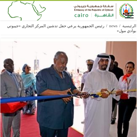
الرئيسية
/
news
/
رئيس الجمهورية يرعي حفل تدشين المركز التجاري «جيبوتي
بوادي مول»