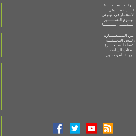
الـرئــيـــســـيـــــة
عـــن جيبــــوتي
الاستثمار في جيبوتي
البـــوم الـصــــــور
اتـــصــــل بـــنــــــا
عـن الســـفـــــارة
رئيـس البـعـــثـــة
اعضاء الســفـــارة
البعثات السابقة
بـريــد الموظفـين