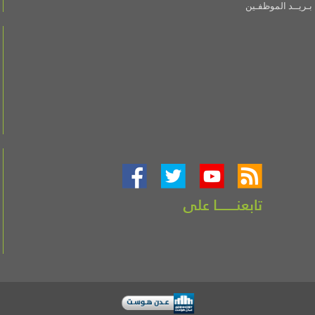
بـريــد الموظفـين