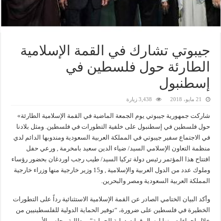
جيبوتي تشارك في القمة الإسلامية
الطارئة حول فلسطين في
إسطنبول
21 مايو، 2018
3,438 زيارة
شاركت جمهورية جيبوتي يوم الجمعة الماضية في القمة الإسلامية الطارئة»
حول فلسطين في إسطنبول على خلفية التطورات في فلسطين. ومثل بلادنا
في الاجتماع سفير جيبوتي في المملكة العربية السعودية ومندوبها الدائم لدي
منظمة التعاون الإسلامي السيد/ ضياء الدين سعيد بامخرمة , ورعي حفل
افتتاح هذا المؤتمر رئيس دولة تركيا السيد/ طيب رجب اوردغان بحضور رؤساء
وملوك عدد من الدول العربية والإسلامية , و15 وزير خارجية منها وزراء خارجية
المملكة العربية السعودية ومصر والبحرين.
وأكد البيان الختامي الصادر عن القمة الإسلامية الاستثنائية رداً على التطورات
الخطيرة في فلسطين على ضرورة، “توفير الحماية الدولية للفلسطينيين من
خلال إجراءات منها إرسال قوات دولية للحماية”، مطالبة مجلس الأمن