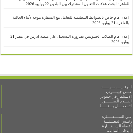
للقاهرة لبحث علاقات التعاون المشترك بين البلدين
22 يوليو، 2026
اعلان هام خاص بالضوابط التنظيمية للتعامل مع السفارة موجه لأبناء الجالية
بالقاهرة
21 يوليو، 2026
إعلان هام للطلاب الجيبوتيين بضرورة التسجيل علي منصة ادرس في مصر
21
يوليو، 2026
الـرئــيـــســـيـــــة
عـــن جيبــــوتي
الاستثمار في جيبوتي
البـــوم الـصــــــور
اتـــصــــل بـــنــــــا
عـن الســـفـــــارة
رئيـس البـعـــثـــة
اعضاء الســفـــارة
البعثات السابقة