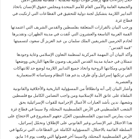
والجمعية العامة والأمين العام للأمم المتحدة ومجلس حقوق الإنسان باتخاذ
التدابير اللازمة بتشكيل لجنة دولية للتحقيق في الفظاعات التي ارتكبت في
قطاع غزة.
ورحب البيان بالقرارات المتعلقة بفلسطين والقدس الشريف التي اعتمدتها
القمة العربية التاسعة والعشرون التي عُقدت في مدينة الظهران، وتقديرها
لخادم الحرمين الشريفين الملك سلمان بن عبد العزيز آل سعود، لتسميتها
“قمة القدس”.
وأكد البيان أن المهمة المركزية لمنظمة التعاون الإسلامي وغاية وجودها
تتمثلان في حماية مدينة القدس الشريف وصون طابعها التاريخي ووضعها
القانوني ومكانتها الروحية واتخاذ جميع التدابير اللازمة لوضع حد للانتهاكات
التي ترتكبها إسرائيل وأي طرف يدعم هذا النظام وسياساته الاستعمارية
والعنصرية.
وأشار البيان إلى أنه وانطلاقاً من المسؤولية التاريخية والأخلاقية والقانونية
الملقاة على عاتق الأمة الإسلامية ومن واجب التضامن الكامل مع فلسطين
وشعبها، ندين بأشد العبارات الأعمال الإجرامية للقوات الإسرائيلية بحق
الشعب الفلسطيني في الأرض الفلسطينية المحتلة، ولا سيما في قطاع غزة
حيث يمارس المدنيون الفلسطينيون العزّل حقهم المشروع في الاحتجاج على
هذا الاحتلال غير الإنساني وغير القانوني على الإطلاق؛ ونحمّل إسرائيل،
السلطة القائمة بالاحتلال، المسؤولية الكاملة عن الفظاعات التي ترتكبها في
الأرض الفلسطينية المحتلة، ولاسيما آخر فصولها التي وقعت يوم 14 مايو،