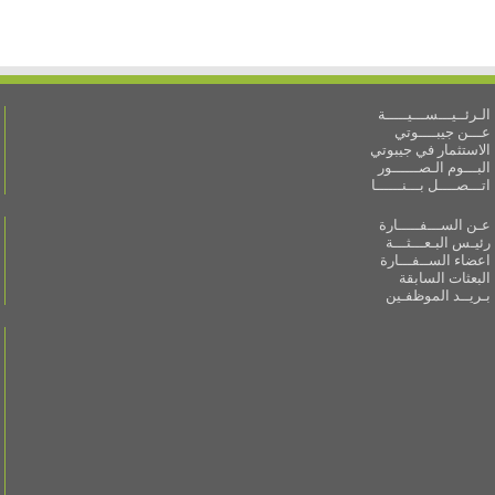
الـرئــيـــســـيـــــة
عـــن جيبــــوتي
الاستثمار في جيبوتي
البـــوم الـصــــــور
اتـــصــــل بـــنــــــا
عـن الســـفـــــارة
رئيـس البـعـــثـــة
اعضاء الســفـــارة
البعثات السابقة
بـريــد الموظفـين