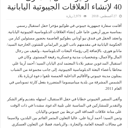
40 لإنشاء العلاقات الجيبوتية اليابانية
27 أغسطس، 2018
2,979 زيارة
أقامت سفارة جمهورية جيبوتي في طوكيو مؤخرا حفل استقبال رسمي
بمناسبة مرور أربعين عاما على إنشاء العلاقات الدبلوماسية الجيبوتية اليابانية.
وانعقد الحفل في فندق نيو أوتاني بطوكيو العاصمة بحضور مسئولين كبار من
الحكومة اليابانية في مقدمتهم نائب الوزير البرلماني للشئون الخارجية السيد/
مانابو هوري، بالإضافة إلى رؤساء البعثات الدبلوماسية ، ولفيف من رجال
المال والأعمال، وشخصيات مدنية وعسكرية رفيعة المستوى. وكان في
استقبال المدعوين سفير بلادنا المعتمد لدى اليابان السيد/ أحمد آريتا علي
محاطا بأعضاء البعثة الدبلوماسية الجيبوتية، إلى جانب مجموعة من الشباب
يمثلون مدينة جيبوتي والأقاليم الداخلية الخمسة تلقوا دعوة لزيارة بلاد
الشمس المشرقة من بلدية ميناميسوما المتضررة بفعل كارثة تسونامي في
العام 2011.
وألقى السفير الجيبوتي خطابا في حفل الاستقبال، استهله بتقديم وافر الشكر
والتقدير للمشاركين في المناسبة على تلبية الدعوة، مشددا في ذات الوقت
على متانة علاقات الصداقة التي تربط بين جيبوتي واليابان.
وثمن السيد/ أحمد آريتا علي، عاليا التعاون المثمر القائم بين البلدين، ولاسيما
في مجالات الصحة العامة، والتجارة ، والرياضة، فضلا عن التعاون العسكري.