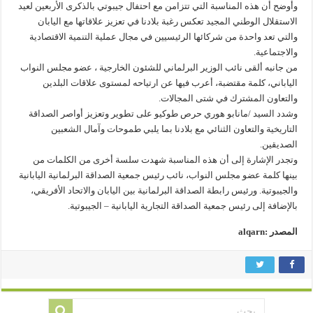
وأوضح أن هذه المناسبة التي تتزامن مع احتفال جيبوتي بالذكرى الأربعين لعيد
الاستقلال الوطني المجيد تعكس رغبة بلادنا في تعزيز علاقاتها مع اليابان
والتي تعد واحدة من شركائها الرئيسيين في مجال عملية التنمية الاقتصادية
والاجتماعية.
من جانبه ألقى نائب الوزير البرلماني للشئون الخارجية ، عضو مجلس النواب
الياباني، كلمة مقتضبة، أعرب فيها عن ارتياحه لمستوى علاقات البلدين
والتعاون المشترك في شتى المجالات.
وشدد السيد /مانابو هوري حرص طوكيو على تطوير وتعزيز أواصر الصداقة
التاريخية والتعاون الثنائي مع بلادنا بما يلبي طموحات وآمال الشعبين
الصديقين.
وتجدر الإشارة إلى أن هذه المناسبة شهدت سلسة أخرى من الكلمات من
بينها كلمة عضو مجلس النواب، نائب رئيس جمعية الصداقة البرلمانية اليابانية
والجيبوتية. ورئيس رابطة الصداقة البرلمانية بين اليابان والاتحاد الأفريقي،
بالإضافة إلى رئيس جمعية الصداقة التجارية اليابانية – الجيبوتية.
المصدر :alqarn