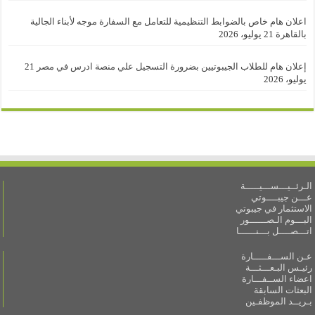
اعلان هام خاص بالضوابط التنظيمية للتعامل مع السفارة موجه لأبناء الجالية
بالقاهرة
21 يوليو، 2026
إعلان هام للطلاب الجيبوتيين بضرورة التسجيل علي منصة ادرس في مصر
21
يوليو، 2026
الـرئــيـــســـيـــــة
عـــن جيبــــوتي
الاستثمار في جيبوتي
البـــوم الـصــــــور
اتـــصــــل بـــنــــــا
عـن الســـفـــــارة
رئيـس البـعـــثـــة
اعضاء الســفـــارة
البعثات السابقة
بـريــد الموظفـين