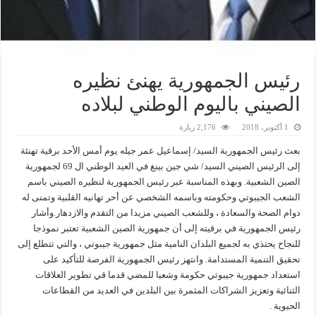
رئيس الجمهورية يهنئ نظيره
الصيني باليوم الوطني لبلاده
1 أكتوبر، 2018
2,176 زيارة
بعث رئيس الجمهورية السيد/ إسماعيل عمر جيله يوم أمس الأحد برقية تهنئة
إلى الرئيس الصيني السيد/ شي جين بينغ في العيد الوطني ال 69 لجمهورية
الصين الشعبية. وبهذه المناسبة عبر رئيس الجمهورية لنظيره الصيني باسم
الشعب الجيبوتي وحكومته وباسمه الشخصي عن أحر تهانيه القلبية وتمنى له
دوام الصحة والسعادة ، وللشعب الصيني مزيدا من التقدم والازدهار.وأشار
رئيس الجمهورية في برقيته إلى أن جمهورية الصين الشعبية تعتبر نموذجا
للنجاح يحتذي به لجميع البلدان النامية مثل جمهورية جيبوتي ، والتي تتطلع إلى
تحقيق التنمية المستدامة. وانتهز رئيس الجمهورية الفرصة للتأكيد على
استعداد جمهورية جيبوتي حكومة وشعبا للمضي قدما قي تطوير العلاقات
الثنائية وتعزيز الشراكات المثمرة بين البلدين في العديد من القطاعات
الحيوية .