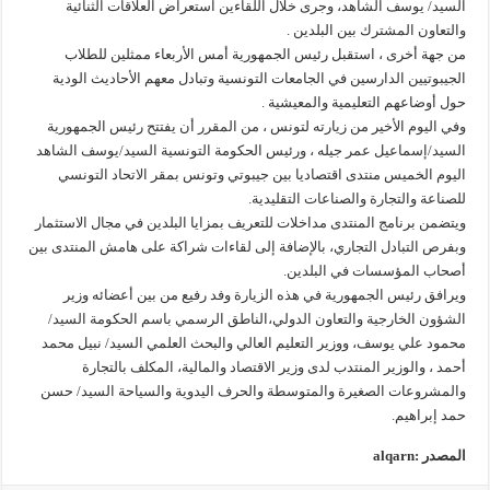
السيد/ يوسف الشاهد، وجرى خلال اللقاءين استعراض العلاقات الثنائية
والتعاون المشترك بين البلدين .
من جهة أخرى ، استقبل رئيس الجمهورية أمس الأربعاء ممثلين للطلاب
الجيبوتيين الدارسين في الجامعات التونسية وتبادل معهم الأحاديث الودية
حول أوضاعهم التعليمية والمعيشية .
وفي اليوم الأخير من زيارته لتونس ، من المقرر أن يفتتح رئيس الجمهورية
السيد/إسماعيل عمر جيله ، ورئيس الحكومة التونسية السيد/يوسف الشاهد
اليوم الخميس منتدى اقتصاديا بين جيبوتي وتونس بمقر الاتحاد التونسي
للصناعة والتجارة والصناعات التقليدية.
ويتضمن برنامج المنتدى مداخلات للتعريف بمزايا البلدين في مجال الاستثمار
وبفرص التبادل التجاري، بالإضافة إلى لقاءات شراكة على هامش المنتدى بين
أصحاب المؤسسات في البلدين.
ويرافق رئيس الجمهورية في هذه الزيارة وفد رفيع من بين أعضائه وزير
الشؤون الخارجية والتعاون الدولي،الناطق الرسمي باسم الحكومة السيد/
محمود علي يوسف، ووزير التعليم العالي والبحث العلمي السيد/ نبيل محمد
أحمد ، والوزير المنتدب لدى وزير الاقتصاد والمالية، المكلف بالتجارة
والمشروعات الصغيرة والمتوسطة والحرف اليدوية والسياحة السيد/ حسن
حمد إبراهيم.
المصدر :alqarn