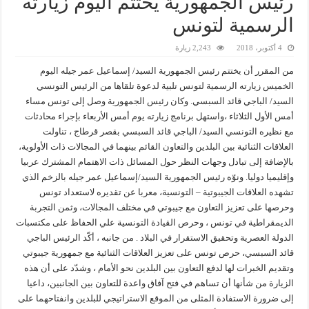
رئيس الجمهورية يختتم اليوم زيارته
الرسمية لتونس
4 أكتوبر، 2018
2,243 زيارة
من المقرر أن يختتم رئيس الجمهورية السيد/ إسماعيل عمر جيله اليوم
الخميس زيارته الرسمية لتونس تلبية لدعوة تلقاها من الرئيس التونسي
السيد/ الباجي قائد السبسي. وكان رئيس الجمهورية وصل إلى تونس مساء
أمس الأول الثلاثاء ،واستهل برنامج زيارته يوم أمس الأربعاء بإجراء محادثات
مع نظيره التونسي السيد/ الباجي قائد السبسي بقصر قرطاج ، تناولت
العلاقات الثنائية بين البلدين والتعاون القائم بينهما في المجالات ذات الأولوية،
بالإضافة إلى تبادل وجهات النظر حول المسائل ذات الاهتمام المشترك عربيا
وإقليميا دوليا. ونوّه رئيس الجمهورية السيد/إسماعيل عمر جيله بالزخم الذي
تشهده العلاقات الجيبوتية – التونسية، معربا عن تقديره لاستعداد تونس
وحرصها على تعزيز التعاون مع جيبوتي في مختلف المجالات، وثمن التجربة
الديمقراطية في تونس ، وحرص القيادة التونسية علي الحفاظ على مكتسبات
الدولة العصرية وتحقيق الاستقرار في البلاد . من جانبه ، أكّد الرئيس الباجي
قائد السبسي، حرص تونس على تعزيز العلاقات الثنائية مع جمهورية جيبوتي
وتقديم الخبرات لها لدفع التعاون بين البلدين نحو الأمام ، وشدّد على أن هذه
الزيارة من شأنها أن تساهم في فتح آفاق واعدة للتعاون بين الجانبين، داعيا
إلى ضرورة الاستفادة المثلى من الموقع الاستراتيجي للبلدين وانفتاحهما على