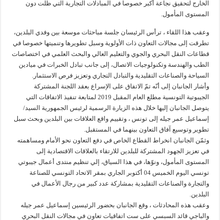
الخارج لتحقيق نجاعة أكبر خصوصا في المبادلات التجارية التي ظلت دون
المستوى المأمول.
وعقب هذا اللقاء ، ترأس الرئيسان جلسة مباحثات موسعة بين وفدي البلدين،
تطرقت إلى مجالات التعاون ذات الأولوية وسبل تطويرها وتنميتها خصوصا في
قطاعات النقل البحري والجوي والتعليم العالي والبحث العلمي في اختصاصات
الطب والهندسة وتكنولوجيات الاتصال، إلى جانب تبادل الخبرات في ميادين
السياحة والصناعات التقليدية والتبادل التجاري وتعزيز فرص الاستثمار.
وأشار الجانبان إلى أنّه تمّ الاتفاق على الإسراع بعقد اللجنة المشتركة
الجيبوتية التونسية مطلع العام المقبل 2019 لمتابعة تنفيذ الاتفاقات التي
يتوصل الجانبان إليها خلال هذه الزيارة الرسمية لرئيس الجمهورية السيد/
إسماعيل عمر جيله إلى تونس ، وتقييم واقع العلاقات بين البلدين وبحث سبل
تطوير وتوسيع آفاق التعاون بينهما في المستقبل.
وثمّن الجانبان انخراط القطاع الخاص في دفع التعاون نحو الأمام ومساهمته
في تعزيز الجهود المشتركة للبلدين للارتقاء بالعلاقات الاقتصادية إلى
المستوى المأمول، ونوّها، في هذا السياق، إلي تنظيم منتدى أعمال جيبوتي
تونسي اليوم الخميس 04 أكتوبر الجاري بمقر الاتحاد التونسي للصناعة
والتجارة والصناعات التقليدية بمشاركة عدد كبير من رجال الأعمال في
البلدين.
وعقب هذه المحادثات ، وقع الجانبان بحضور الرئيسين إسماعيل عمر جيله
والباجي قائد السبسي على ست اتفاقيات تعاون في مجالات النقل البحري