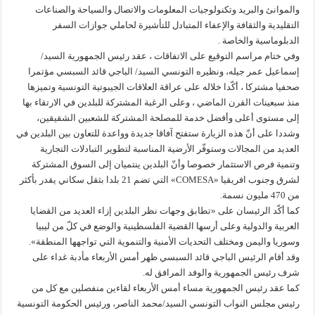
والموانئ والبريد وتكنولوجيات المعلومات والاتصال والسياحة والصناعات
التقليدية والثقافة والإعفاء المتبادل للتأشيرة لحاملي جوازات السفر
الدبلوماسية والخاصة .
وفي ختام مراسم التوقيع على الاتفاقات ، عقد رئيس الجمهورية السيد/
إسماعيل عمر جيله، ونظيره التونسي السيد/ الباجي قائد السبسي مؤتمرا
صحفيا مشتركا ، أكّدا خلاله على عراقة العلاقات الجيبوتية التونسية وتميزها
منذ سبعينات القرن الماضي ، وعلى الرغبة المشتركة للبلدين في الارتقاء بها
إلى مستوى أعلى وأفضل خدمة للمصلحة المشتركة للشعبين الشقيقين،
وشددا على أنّ هذه الزيارة ستفتح آفاقا جديدة وواعدة للتعاون بين البلدين في
العديد من المجالات وستوفّر الأرضية المناسبة لتطوير التبادلات التجارية
وتنمية فرص الاستثمار خصوصا وأنّ البلدين ينتميان إلى السوق المشتركة
لشرق وجنوب افريقيا «COMESA» التي تضم 21 بلدا بثقل سكاني يقدر بأكثر
من 470 مليون نسمة.
كما أكّد الرئيسان على «تطابق وجهات نظر البلدين إزاء العديد من القضايا
العربية والدولية وعلى أرسها القضية الفلسطينية والوضع في كلّ من ليبيا
وسوريا واليمن ومختلف التحديات الأمنية والتنموية التي تواجهها المنطقة».
وقد أقام الرئيس الباجي قائد السبسي ظهر أمس الأربعاء مأدبة غداء على
شرف رئيس الجمهورية والوفد المرافق له.
كما عقد رئيس الجمهورية مساء أمس الأربعاء لقاءين منفصلين مع كل من
رئيس مجلس النواب التونسي السيد/محمد الناصر، ورئيس الحكومة التونسية