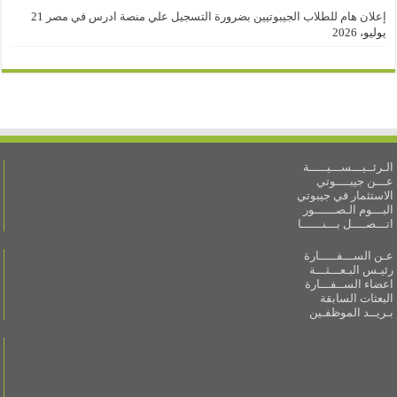
إعلان هام للطلاب الجيبوتيين بضرورة التسجيل علي منصة ادرس في مصر
21
يوليو، 2026
الـرئــيـــســـيـــــة
عـــن جيبــــوتي
الاستثمار في جيبوتي
البـــوم الـصــــــور
اتـــصــــل بـــنــــــا
عـن الســـفـــــارة
رئيـس البـعـــثـــة
اعضاء الســفـــارة
البعثات السابقة
بـريــد الموظفـين