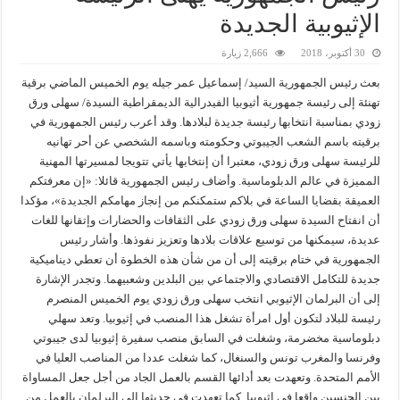
الإثيوبية الجديدة
30 أكتوبر، 2018
2,666 زيارة
بعث رئيس الجمهورية السيد/ إسماعيل عمر جيله يوم الخميس الماضي برقية
تهنئة إلى رئيسة جمهورية أثيوبيا الفيدرالية الديمقراطية السيدة/ سهلى ورق
زودي بمناسبة انتخابها رئيسة جديدة لبلادها. وقد أعرب رئيس الجمهورية في
برقيته باسم الشعب الجيبوتي وحكومته وباسمه الشخصي عن أحر تهانيه
للرئيسة سهلى ورق زودي، معتبرا أن إنتخابها يأتي تتويجا لمسيرتها المهنية
المميزة في عالم الدبلوماسية. وأضاف رئيس الجمهورية قائلا: «إن معرفتكم
العميقة بقضايا الساعة في بلاكم ستمكنكم من إنجاز مهامكم الجديدة»، مؤكدا
أن انفتاح السيدة سهلى ورق زودي على الثقافات والحضارات وإتقانها للغات
عديدة، سيمكنها من توسيع علاقات بلادها وتعزيز نفوذها. وأشار رئيس
الجمهورية في ختام برقيته إلى أن من شأن هذه الخطوة أن تعطي ديناميكية
جديدة للتكامل الاقتصادي والاجتماعي بين البلدين وشعبيهما. وتجدر الإشارة
إلى أن البرلمان الإثيوبي انتخب سهلى ورق زودي يوم الخميس المنصرم
رئيسة للبلاد لتكون أول امرأة تشغل هذا المنصب في إثيوبيا. وتعد سهلي
دبلوماسية مخضرمة، وشغلت في السابق منصب سفيرة إثيوبيا لدى جيبوتي
وفرنسا والمغرب تونس والسنغال، كما شغلت عددا من المناصب العليا في
الأمم المتحدة. وتعهدت بعد أدائها القسم بالعمل الجاد من أجل جعل المساواة
بين الجنسين واقعا في إثيوبيا. كما تعهدت في حديثها إلى البرلمان بالعمل من