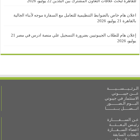
للقاهرة لبحث علاقات التعاون المشترك بين البلدين
22 يوليو، 2026
اعلان هام خاص بالضوابط التنظيمية للتعامل مع السفارة موجه لأبناء الجالية
بالقاهرة
21 يوليو، 2026
إعلان هام للطلاب الجيبوتيين بضرورة التسجيل علي منصة ادرس في مصر
21
يوليو، 2026
الـرئــيـــســـيـــــة
عـــن جيبــــوتي
الاستثمار في جيبوتي
البـــوم الـصــــــور
اتـــصــــل بـــنــــــا
عـن الســـفـــــارة
رئيـس البـعـــثـــة
اعضاء الســفـــارة
البعثات السابقة
بـريــد الموظفـين